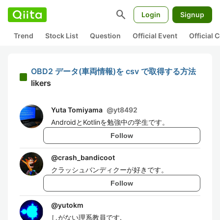
search
Login
Signup
Trend
Stock List
Question
Official Event
Official
OBD2 データ(車両情報)を csv で取得する方法
likers
Yuta Tomiyama
@
yt8492
AndroidとKotlinを勉強中の学生です。
Follow
@
crash_bandicoot
クラッシュバンディクーが好きです。
Follow
@
yutokm
しがない理系教員です.