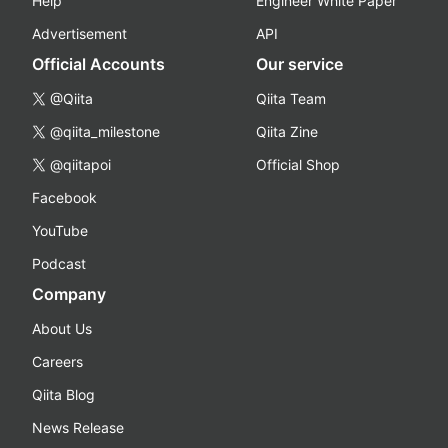
Help
Engineer White Paper
Advertisement
API
Official Accounts
Our service
@Qiita
Qiita Team
@qiita_milestone
Qiita Zine
@qiitapoi
Official Shop
Facebook
YouTube
Podcast
Company
About Us
Careers
Qiita Blog
News Release