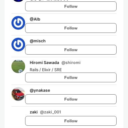
Follow
@
AIb
Follow
@
misch
Follow
Hiromi Sawada
@
shiromi
Rails / Elixir / SRE
Follow
@
ynakase
Follow
zaki
@
zaki_001
Follow