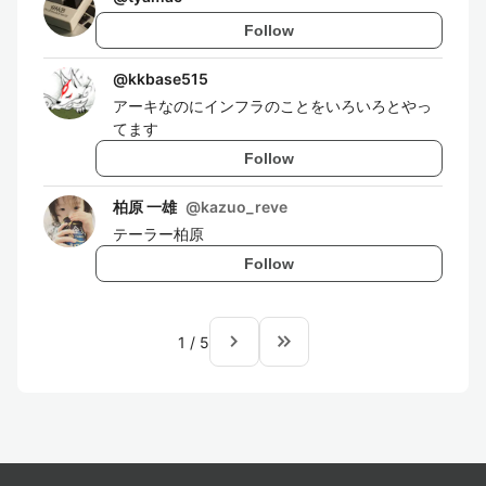
Follow
@
kkbase515
アーキなのにインフラのことをいろいろとやっ
てます
Follow
柏原 一雄
@
kazuo_reve
テーラー柏原
Follow
navigate_next
keyboard_double_arrow_right
1
/
5