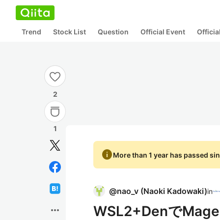
Trend
Stock List
Question
Official Event
Offici
2
1
info
More than 1 year has passed sin
@
nao_v
(
Naoki Kadowaki
)
in
WSL2+DenでMag
more_horiz