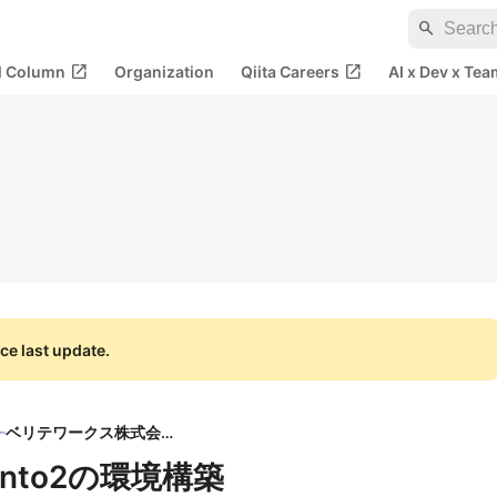
search
open_in_new
open_in_new
al Column
Organization
Qiita Careers
AI x Dev x Tea
ce last update.
ベリテワークス株式会社
ento2の環境構築