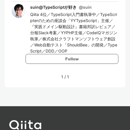
suin@TypeScriptが好き
@
suin
Qiita 4位／TypeScript入門書執筆中／TypeScri
pterのための座談会「YYTypeScript」主催／
『実践ドメイン駆動設計』書籍邦訳レビュア／
分報Slack考案／YYPHP主催／CodeIQマガジン
執筆／株式会社クラフトマンソフトウェア創設
／Web自動テスト「ShouldBee」の開発／Type
Script／DDD／OOP
Follow
1
/
1