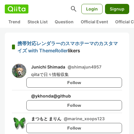
search
Login
Signup
Trend
Stock List
Question
Official Event
Official
携帯対応レンダラーのスマホテーマのカスタマ
イズ with ThemeRoller
likers
Junichi Shimada
@
shimajun4957
qiitaで日々情報収集
Follow
@
ykhonda@github
Follow
まつもと まりん
@
marine_xoops123
Follow