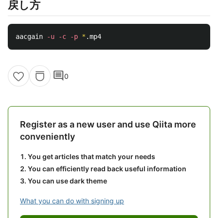
戻し方
aacgain 
-u
-c
-p
*
comment
0
Register as a new user and use Qiita more
conveniently
You get articles that match your needs
You can efficiently read back useful information
You can use dark theme
What you can do with signing up