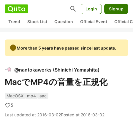
search
Login
Signup
Trend
Stock List
Question
Official Event
Official
info
More than 5 years have passed since last update.
@
nantokaworks
(
Shinichi Yamashita
)
MacでMP4の音量を正規化
MacOSX
mp4
aac
5
Last updated at
2016-03-02
Posted at
2016-03-02