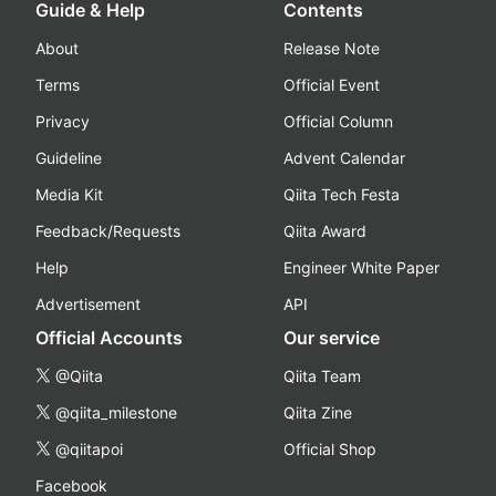
Guide & Help
Contents
About
Release Note
Terms
Official Event
Privacy
Official Column
Guideline
Advent Calendar
Media Kit
Qiita Tech Festa
Feedback/Requests
Qiita Award
Help
Engineer White Paper
Advertisement
API
Official Accounts
Our service
@Qiita
Qiita Team
@qiita_milestone
Qiita Zine
@qiitapoi
Official Shop
Facebook