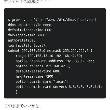
デフォルトの設定は・・・
$ grep -v -e ^# -e ^\s*$ /etc/dhcp/dhcpd.conf 

ddns-update-style none;

default-lease-time 600;

max-lease-time 7200;

authoritative;

log-facility local7;

subnet 192.168.42.0 netmask 255.255.255.0 {

    range 192.168.42.10 192.168.42.50;

    option broadcast-address 192.168.42.255;

    option routers 192.168.42.1;

    default-lease-time 600;

    max-lease-time 7200;

    option domain-name "local";

    option domain-name-servers 8.8.8.8, 8.8.4.4;

このままでいいかな。