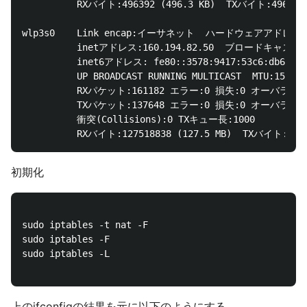
          RXバイト:496392 (496.3 KB)  TXバイト:496392 (
wlp3s0    Link encap:イーサネット  ハードウェアアドレス 64:
          inetアドレス:160.194.82.50  ブロードキャスト:16
          inet6アドレス: fe80::3578:9417:53c6:db6c/
          UP BROADCAST RUNNING MULTICAST  MTU:150
          RXパケット:161182 エラー:0 損失:0 オーバラン:
          TXパケット:137648 エラー:0 損失:0 オーバラン:
          衝突(Collisions):0 TXキュー長:1000 

初期化
sudo iptables -t nat -F

sudo iptables -F

sudo iptables -L

上のifconfigの結果を元に以下のようにする