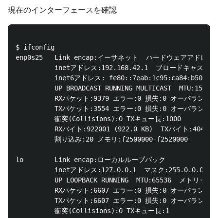
現在のインターフェースを確認
$ ifconfig

enp0s25   Link encap:イーサネット  ハードウェアアドレス f0:
          inetアドレス:192.168.42.1  ブロードキャスト:192
          inet6アドレス: fe80::7eab:1c95:ca84:b503/
          UP BROADCAST RUNNING MULTICAST  MTU:150
          RXパケット:9379 エラー:0 損失:0 オーバラン:0 
          TXパケット:3554 エラー:0 損失:0 オーバラン:0 
          衝突(Collisions):0 TXキュー長:1000 

          RXバイト:922001 (922.0 KB)  TXバイト:404865 (
          割り込み:20 メモリ:f2500000-f2520000 

lo        Link encap:ローカルループバック  

          inetアドレス:127.0.0.1  マスク:255.0.0.0

          UP LOOPBACK RUNNING  MTU:65536  メトリック:1
          RXパケット:6607 エラー:0 損失:0 オーバラン:0 
          TXパケット:6607 エラー:0 損失:0 オーバラン:0 
          衝突(Collisions):0 TXキュー長:1 
