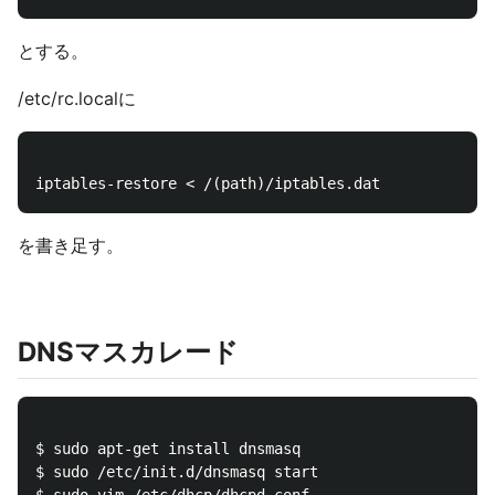
とする。
/etc/rc.localに
を書き足す。
DNSマスカレード
$ sudo apt-get install dnsmasq

$ sudo /etc/init.d/dnsmasq start
