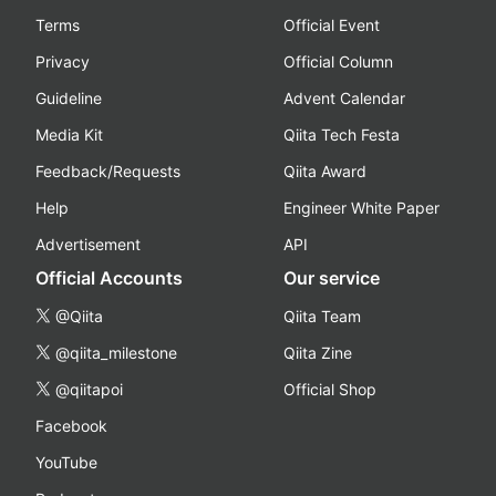
Terms
Official Event
Privacy
Official Column
Guideline
Advent Calendar
Media Kit
Qiita Tech Festa
Feedback/Requests
Qiita Award
Help
Engineer White Paper
Advertisement
API
Official Accounts
Our service
@Qiita
Qiita Team
@qiita_milestone
Qiita Zine
@qiitapoi
Official Shop
Facebook
YouTube