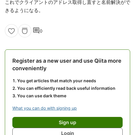
これでクライアントのアドレス取得し直すと名前解決がで
きるようになる。
comment
0
Register as a new user and use Qiita more
conveniently
You get articles that match your needs
You can efficiently read back useful information
You can use dark theme
What you can do with signing up
Sign up
Login