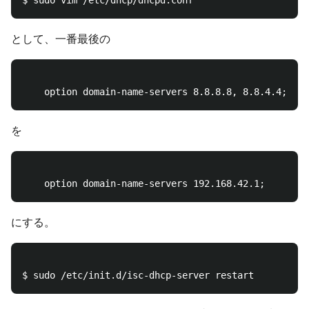
として、一番最後の
を
にする。