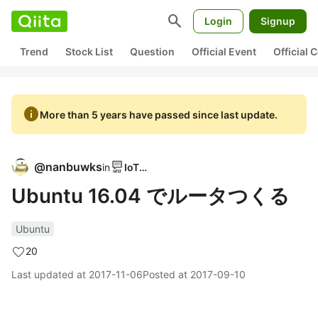
search
Login
Signup
Trend
Stock List
Question
Official Event
Official
info
More than 5 years have passed since last update.
@
nanbuwks
in
IoTLT
Ubuntu 16.04 でルータつくる
Ubuntu
20
Last updated at
2017-11-06
Posted at
2017-09-10