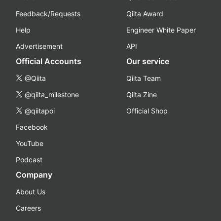
Feedback/Requests
Qiita Award
Help
Engineer White Paper
Advertisement
API
Official Accounts
Our service
@Qiita
Qiita Team
@qiita_milestone
Qiita Zine
@qiitapoi
Official Shop
Facebook
YouTube
Podcast
Company
About Us
Careers