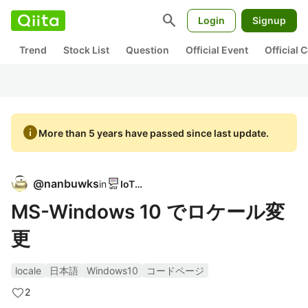
search
Login
Signup
Trend
Stock List
Question
Official Event
Official
info
More than 5 years have passed since last update.
@
nanbuwks
in
IoTLT
MS-Windows 10 でロケール変
更
locale
日本語
Windows10
コードページ
2