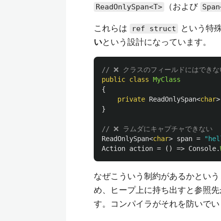
（および
ReadOnlySpan<T>
Span
これらは
という特殊
ref struct
い
という設計になっています。
// ❌ クラスのフィールドにはできな
public
class
MyClass
{
private
ReadOnlySpan
<
char
>
}
// ❌ ラムダにキャプチャできない
ReadOnlySpan
<
char
>
span
=
"hel
Action
action
=
()
=>
Console
.
なぜこういう制約があるかという
め、ヒープ上に持ち出すと参照先
す。コンパイラがそれを防いでい