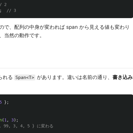
/ 2
;
// 3
で、配列の中身が変われば span から見える値も変わり
、当然の動作です。
られる
があります。違いは名前の通り、
書き込み
Span<T>
5
};
n
(
1
,
3
);
 99, 3, 4, 5 } に変わる