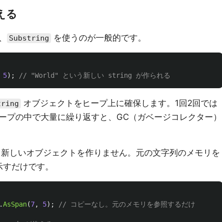
える
、
を使うのが一般的です。
Substring
5
);
// "World" という新しい string が作られる
オブジェクトをヒープ上に確保します。1回2回では
tring
ープの中で大量に繰り返すと、GC（ガベージコレクター）
新しいオブジェクトを作りません。元の文字列のメモリを
示すだけです。
.
AsSpan
(
7
,
5
);
// コピーなし。元のメモリを参照するだけ