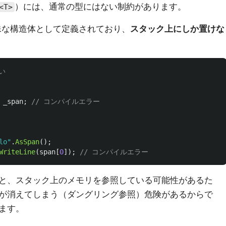
）には、通常の型にはない制約があります。
<T>
な構造体として定義されており、
スタック上にしか置けな
い
_span
;
// コンパイルエラー
lo"
.
AsSpan
();
WriteLine
(
span
[
0
]);
// コンパイルエラー
と、スタック上のメモリを参照している可能性があるた
が消えてしまう（ダングリング参照）危険があるからで
ます。