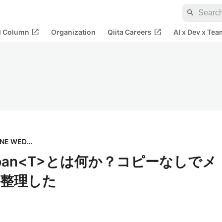
search
open_in_new
open_in_new
al Column
Organization
Qiita Careers
AI x Dev x Tea
株式会社ONE WEDGE
ySpan<T>とは何か？コピーなしでメ
整理した