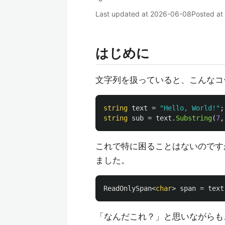
Last updated at
2026-06-08
Posted at
はじめに
文字列を扱っていると、こんなコ
string
text
=
"Hello, World!"
;
string
sub
=
text
.
Substring
(
7
,
これで特に困ることはないので
ました。
ReadOnlySpan
<
char
>
span
=
text
「なんだこれ？」と思いながらも