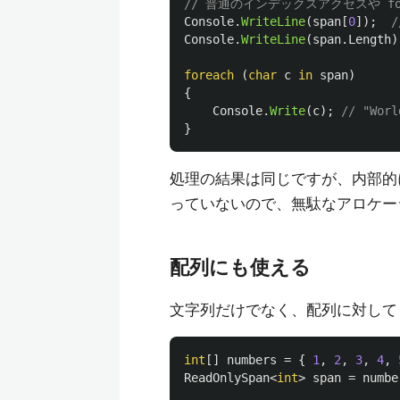
// 普通のインデックスアクセスや fo
Console
.
WriteLine
(
span
[
0
]);
/
Console
.
WriteLine
(
span
.
Length
)
foreach
(
char
c
in
span
)
{
Console
.
Write
(
c
);
// "Worl
}
処理の結果は同じですが、内部的
っていないので、無駄なアロケー
配列にも使える
文字列だけでなく、配列に対して
int
[]
numbers
=
{
1
,
2
,
3
,
4
,
ReadOnlySpan
<
int
>
span
=
numbe