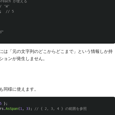
reach が使える
/ 'W'
;
// 5
d"
には「元の文字列のどこからどこまで」という情報しか持
ションが発生しません。
も同様に使えます。
5
};
rs
.
AsSpan
(
1
,
3
);
// { 2, 3, 4 } の範囲を参照