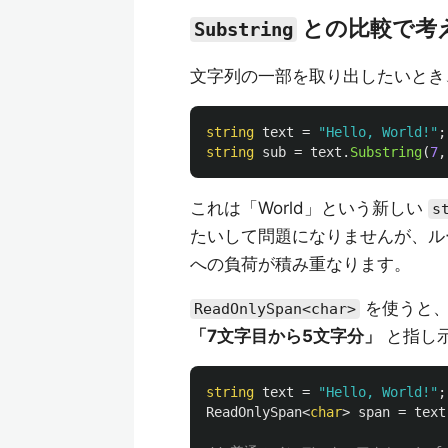
との比較で考
Substring
文字列の一部を取り出したいとき
string
text
=
"Hello, World!"
;
string
sub
=
text
.
Substring
(
7
,
これは「World」という新しい
s
たいして問題になりませんが、ル
への負荷が積み重なります。
を使うと、
ReadOnlySpan<char>
「7文字目から5文字分」
と指し
string
text
=
"Hello, World!"
;
ReadOnlySpan
<
char
>
span
=
text