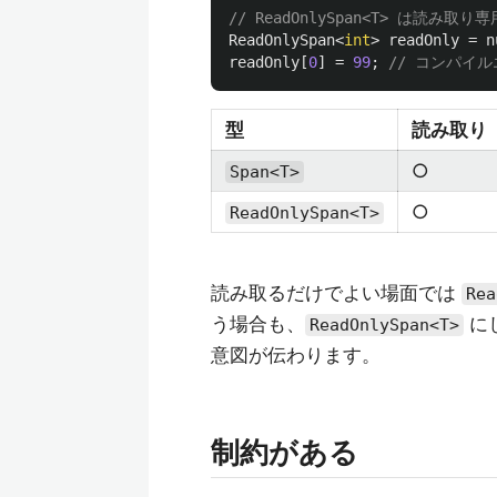
// ReadOnlySpan<T> は読み取り専
ReadOnlySpan
<
int
>
readOnly
=
n
readOnly
[
0
]
=
99
;
// コンパイ
型
読み取り
○
Span<T>
○
ReadOnlySpan<T>
読み取るだけでよい場面では
Rea
う場合も、
に
ReadOnlySpan<T>
意図が伝わります。
制約がある