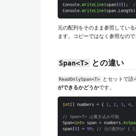
Console
.
WriteLine
(
span
[
0
]);
/
Console
.
WriteLine
(
span
.
Length
)
元の配列をそのまま参照しているの
ます。コピーではなく参照なので
との違い
Span<T>
とセットで語
ReadOnlySpan<T>
ができるかどうか
です。
int
[]
numbers
=
{
1
,
2
,
3
,
4
,
// Span<T> は書き込み可能
Span
<
int
>
span
=
numbers
.
AsSpa
span
[
0
]
=
99
;
// 元の配列が { 1,