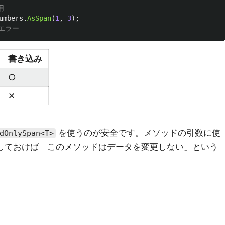
用
umbers
.
AsSpan
(
1
,
3
);
ルエラー
書き込み
○
✕
を使うのが安全です。メソッドの引数に使
dOnlySpan<T>
しておけば「このメソッドはデータを変更しない」という