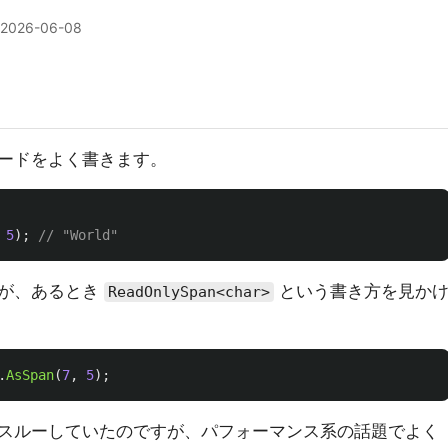
2026-06-08
ードをよく書きます。
5
);
// "World"
すが、あるとき
という書き方を見か
ReadOnlySpan<char>
.
AsSpan
(
7
,
5
);
スルーしていたのですが、パフォーマンス系の話題でよく