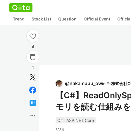
Trend
Stock List
Question
Official Event
Offici
4
1
@
nakamuuu_ow
in
【C#】ReadOnl
モリを読む仕組みを
more_horiz
C#
ASP.NET_Core
4