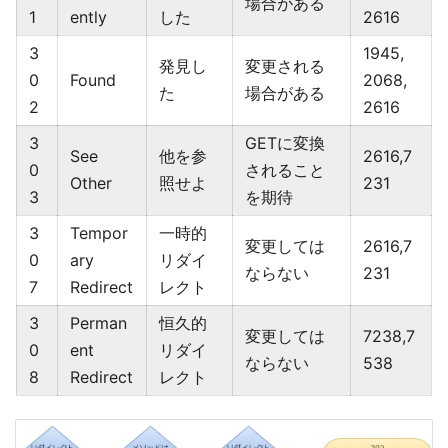
場合がある
1
ently
した
2616
3
1945,
発見し
変更される
0
Found
2068,
た
場合がある
2
2616
3
GETに変換
See
他を参
2616,7
0
されること
Other
照せよ
231
3
を期待
3
Tempor
一時的
変更しては
2616,7
0
ary
リダイ
ならない
231
7
Redirect
レクト
3
Perman
恒久的
変更しては
7238,7
0
ent
リダイ
ならない
538
8
Redirect
レクト