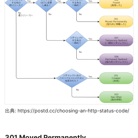
出典: https://postd.cc/choosing-an-http-status-code/
301 Moved Permanently