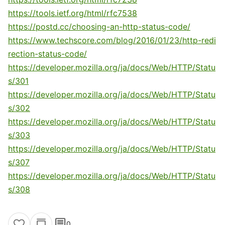
https://tools.ietf.org/html/rfc7538
https://postd.cc/choosing-an-http-status-code/
https://www.techscore.com/blog/2016/01/23/http-redi
rection-status-code/
https://developer.mozilla.org/ja/docs/Web/HTTP/Statu
s/301
https://developer.mozilla.org/ja/docs/Web/HTTP/Statu
s/302
https://developer.mozilla.org/ja/docs/Web/HTTP/Statu
s/303
https://developer.mozilla.org/ja/docs/Web/HTTP/Statu
s/307
https://developer.mozilla.org/ja/docs/Web/HTTP/Statu
s/308
comment
0