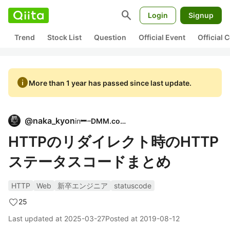
search
Login
Signup
Trend
Stock List
Question
Official Event
Official
info
More than 1 year has passed since last update.
@
naka_kyon
in
DMM.com
HTTPのリダイレクト時のHTTP
ステータスコードまとめ
HTTP
Web
新卒エンジニア
statuscode
25
Last updated at
2025-03-27
Posted at
2019-08-12