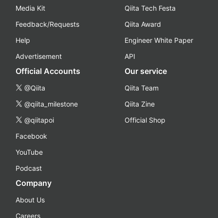
Media Kit
Qiita Tech Festa
Feedback/Requests
Qiita Award
Help
Engineer White Paper
Advertisement
API
Official Accounts
Our service
@Qiita
Qiita Team
@qiita_milestone
Qiita Zine
@qiitapoi
Official Shop
Facebook
YouTube
Podcast
Company
About Us
Careers