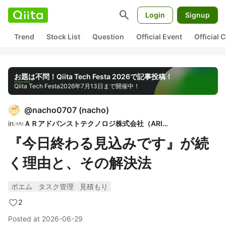
search
Login
Signup
Trend
Stock List
Question
Official Event
Official
お題は不問！Qiita Tech Festa 2026で記事投稿！
Qiita Tech Festa
2026年7月13日まで開催中！
@
nacho0707
(
nacho
)
in
ＡＲアドバンストテクノロジ株式会社（ARI）
『今日終わる見込みです』が続
く理由と、その解決法
ポエム
タスク管理
見積もり
2
Posted at
2026-06-29