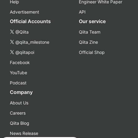
Help
Engineer White Paper
Advertisement
API
Official Accounts
Our service
@Qiita
Qiita Team
@qiita_milestone
Qiita Zine
@qiitapoi
Official Shop
Facebook
YouTube
Podcast
Company
About Us
Careers
Qiita Blog
News Release