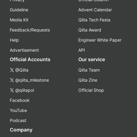
Guideline
Advent Calendar
Media Kit
Qiita Tech Festa
Feedback/Requests
Qiita Award
Help
Engineer White Paper
Advertisement
API
Official Accounts
Our service
@Qiita
Qiita Team
@qiita_milestone
Qiita Zine
@qiitapoi
Official Shop
Facebook
YouTube
Podcast
Company