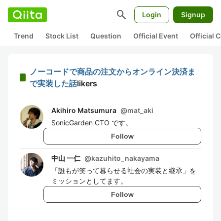
search
Login
Signup
Trend
Stock List
Question
Official Event
Official
ノーコードで商品の注文からオンライン決済ま
で実装した話
likers
Akihiro Matsumura
@
mat_aki
SonicGarden CTO です。
Follow
中山 一仁
@
kazuhito_nakayama
「誰もが笑って暮らせる社会の実装と継承」を
ミッションとしてます。
Follow