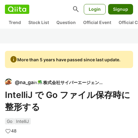
search
Login
Signup
Trend
Stock List
Question
Official Event
Official
info
More than 5 years have passed since last update.
@
na_ga
in
株式会社サイバーエージェント
IntelliJ で Go ファイル保存時に
整形する
Go
IntelliJ
48