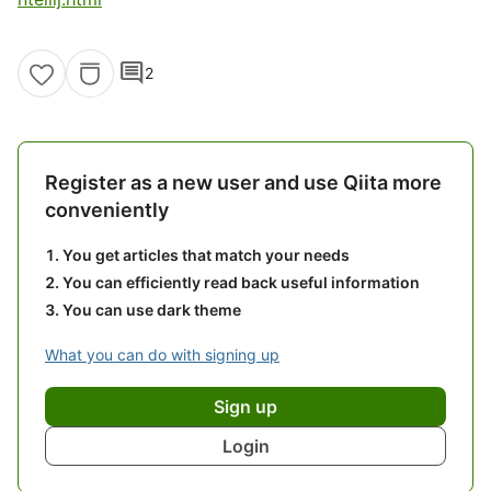
comment
2
Register as a new user and use Qiita more
conveniently
You get articles that match your needs
You can efficiently read back useful information
You can use dark theme
What you can do with signing up
Sign up
Login