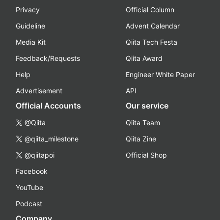
Privacy
Official Column
Guideline
Advent Calendar
Media Kit
Qiita Tech Festa
Feedback/Requests
Qiita Award
Help
Engineer White Paper
Advertisement
API
Official Accounts
Our service
@Qiita
Qiita Team
@qiita_milestone
Qiita Zine
@qiitapoi
Official Shop
Facebook
YouTube
Podcast
Company