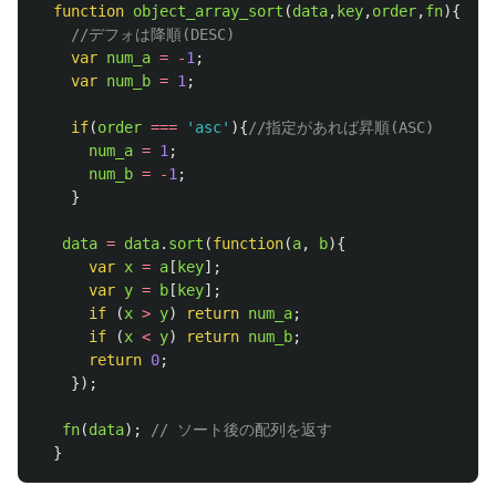
function
object_array_sort
(
data
,
key
,
order
,
fn
){
//デフォは降順(DESC)
var
num_a
=
-
1
;
var
num_b
=
1
;
if
(
order
===
'
asc
'
){
//指定があれば昇順(ASC)
num_a
=
1
;
num_b
=
-
1
;
}
data
=
data
.
sort
(
function
(
a
,
b
){
var
x
=
a
[
key
];
var
y
=
b
[
key
];
if 
(
x
>
y
)
return
num_a
;
if 
(
x
<
y
)
return
num_b
;
return
0
;
});
fn
(
data
);
// ソート後の配列を返す
}