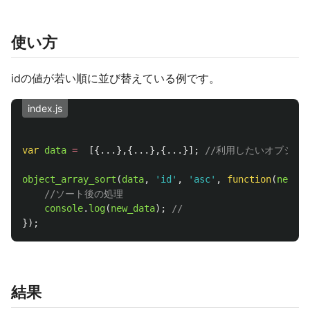
使い方
idの値が若い順に並び替えている例です。
index.js
var
data
=
[{...},{...},{...}];
//利用したいオブジェ
object_array_sort
(
data
,
'
id
'
,
'
asc
'
,
function
(
new_da
//ソート後の処理
console
.
log
(
new_data
);
//
});
結果