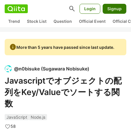
search
Login
Signup
Trend
Stock List
Question
Official Event
Official
info
More than 5 years have passed since last update.
@
n0bisuke
(
Sugawara Nobisuke
)
Javascriptでオブジェクトの配
列をKey/Valueでソートする関
数
JavaScript
Node.js
58