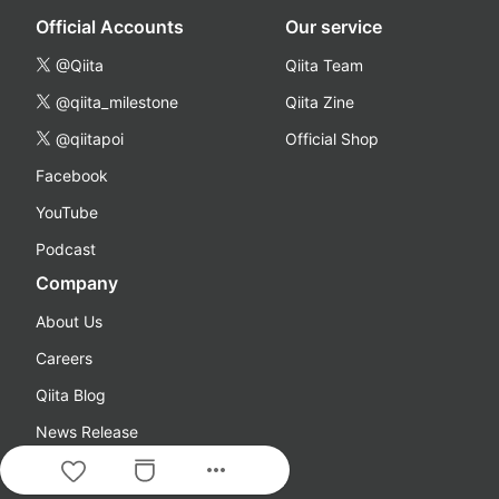
Official Accounts
Our service
@Qiita
Qiita Team
@qiita_milestone
Qiita Zine
@qiitapoi
Official Shop
Facebook
YouTube
Podcast
Company
About Us
Careers
Qiita Blog
News Release
more_horiz