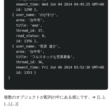
    newest_time: Wed Jun 04 2014 04:45:25 GMT+0000 (
    id: 1298 },

  { user_name: 'のびすけ',

    area: '台中市',

    title: 'aaa',

    thread_id: 37,

    read_status: 0,

    id: 1356 },

  { user_name: '菅原 遼介',

    area: '台中市',

    title: 'フルスタックな営業募集',

    thread_id: 36,

    newest_time: Fri Jun 06 2014 03:52:30 GMT+0000 (
    id: 1353 }

]

複数のオブジェクトが配列の中にある感じです。=> [{...},
{...},{...}]