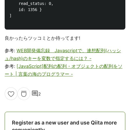
    read_status: 0,

    id: 1356 }

]

良かったらツッコミとか待ってます!
参考:
WEB開発備忘録 Javascriptで、連想配列(ハッシ
ュ/hash)のキーを変数で指定するには？ -
参考:
[JavaScript]配列の配列・オブジェクトの配列をソ
ート | 言葉の海のプログラマー -
comment
2
Register as a new user and use Qiita more
conveniently