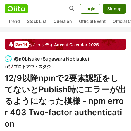
search
Login
Signup
Trend
Stock List
Question
Official Event
Official
セキュリティ
Advent Calendar
2025
Day 14
@
n0bisuke
(
Sugawara Nobisuke
)
in
プロトアウトスタジオ
12/9以降npmで2要素認証をし
てないとPublish時にエラーが出
るようになった模様 - npm erro
r 403 Two-factor authenticati
on