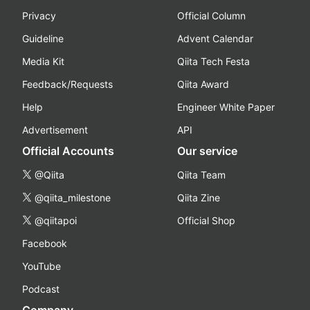
Privacy
Official Column
Guideline
Advent Calendar
Media Kit
Qiita Tech Festa
Feedback/Requests
Qiita Award
Help
Engineer White Paper
Advertisement
API
Official Accounts
Our service
@Qiita
Qiita Team
@qiita_milestone
Qiita Zine
@qiitapoi
Official Shop
Facebook
YouTube
Podcast
Company