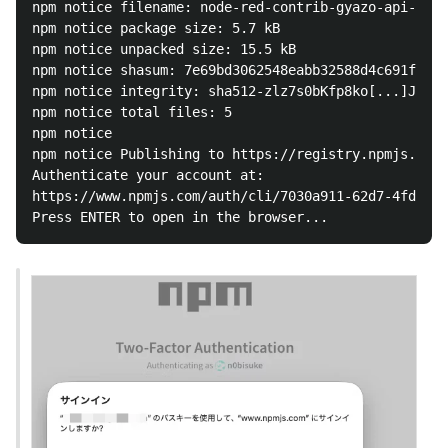
npm notice filename: node-red-contrib-gyazo-api-0.0.
npm notice package size: 5.7 kB

npm notice unpacked size: 15.5 kB

npm notice shasum: 7e69bd3062548eabb32588d4c691faf08
npm notice integrity: sha512-zlz7s0bKfp8ko[...]J/KJv
npm notice total files: 5

npm notice

npm notice Publishing to https://registry.npmjs.org/
Authenticate your account at:

https://www.npmjs.com/auth/cli/7030a911-62d7-4fd8-8c