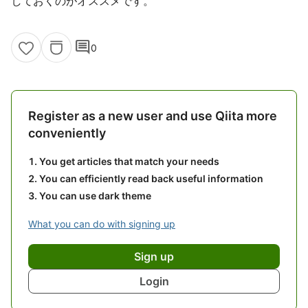
しておくのがオススメです。
comment
0
Register as a new user and use Qiita more
conveniently
You get articles that match your needs
You can efficiently read back useful information
You can use dark theme
What you can do with signing up
Sign up
Login