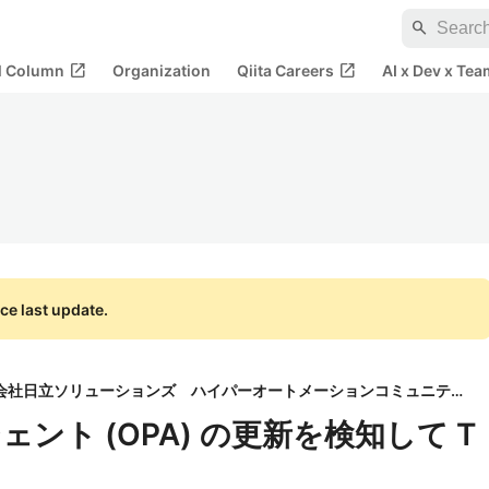
search
open_in_new
open_in_new
al Column
Organization
Qiita Careers
AI x Dev x Tea
ce last update.
株式会社日立ソリューションズ ハイパーオートメーションコミュニティ
ント (OPA) の更新を検知して T