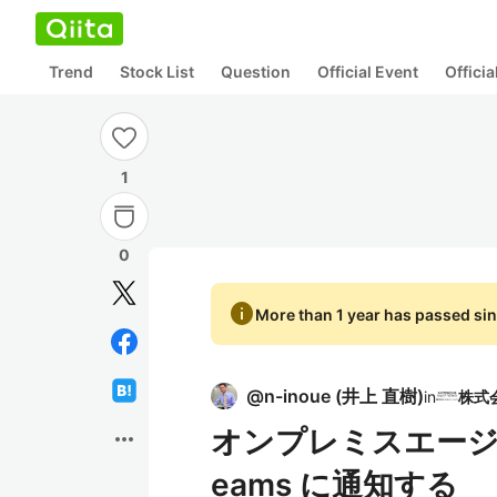
Trend
Stock List
Question
Official Event
Offici
1
0
info
More than 1 year has passed sin
@
n-inoue
(
井上 直樹
)
in
オンプレミスエージェ
more_horiz
eams に通知する