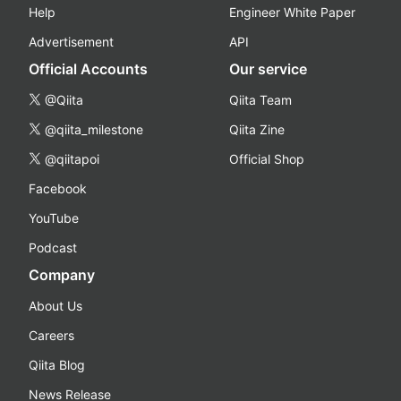
Help
Engineer White Paper
Advertisement
API
Official Accounts
Our service
@Qiita
Qiita Team
@qiita_milestone
Qiita Zine
@qiitapoi
Official Shop
Facebook
YouTube
Podcast
Company
About Us
Careers
Qiita Blog
News Release