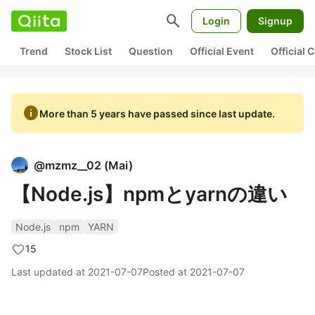
search
Login
Signup
Trend
Stock List
Question
Official Event
Official
info
More than 5 years have passed since last update.
@
mzmz__02
(
Mai
)
【Node.js】npmとyarnの違い
Node.js
npm
YARN
15
Last updated at
2021-07-07
Posted at
2021-07-07