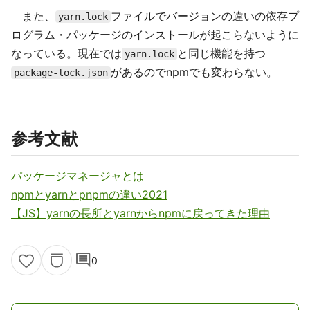
また、
ファイルでバージョンの違いの依存プ
yarn.lock
ログラム・パッケージのインストールが起こらないように
なっている。現在では
と同じ機能を持つ
yarn.lock
があるのでnpmでも変わらない。
package-lock.json
参考文献
パッケージマネージャとは
npmとyarnとpnpmの違い2021
【JS】yarnの長所とyarnからnpmに戻ってきた理由
comment
0