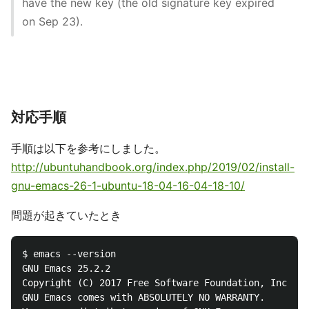
have the new key (the old signature key expired
on Sep 23).
対応手順
手順は以下を参考にしました。
http://ubuntuhandbook.org/index.php/2019/02/install-
gnu-emacs-26-1-ubuntu-18-04-16-04-18-10/
問題が起きていたとき
$ emacs --version

GNU Emacs 25.2.2

Copyright (C) 2017 Free Software Foundation, Inc.

GNU Emacs comes with ABSOLUTELY NO WARRANTY.
