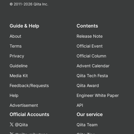
© 2011-
2026
Qiita Inc.
Guide & Help
Contents
About
Release Note
Terms
Official Event
Privacy
Official Column
Guideline
Advent Calendar
Media Kit
Qiita Tech Festa
Feedback/Requests
Qiita Award
Help
Engineer White Paper
Advertisement
API
Official Accounts
Our service
@Qiita
Qiita Team