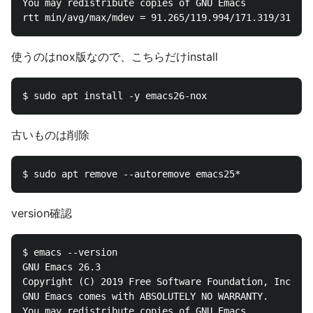
You may redistribute copies of GNU Emacs

使うのはnox版なので、こちらだけinstall
古いものは削除
version確認
$ emacs --version

GNU Emacs 26.3

Copyright (C) 2019 Free Software Foundation, Inc.

GNU Emacs comes with ABSOLUTELY NO WARRANTY.

You may redistribute copies of GNU Emacs
