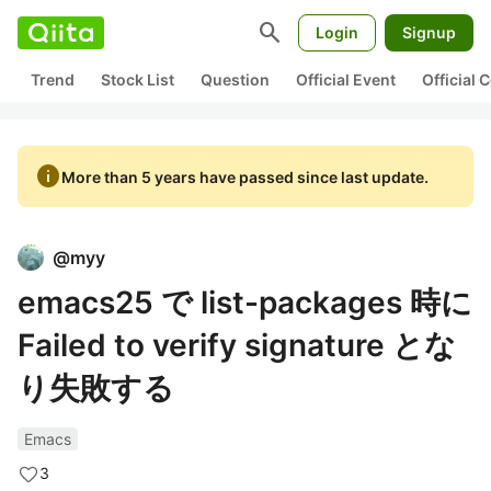
search
Login
Signup
Trend
Stock List
Question
Official Event
Official
info
More than 5 years have passed since last update.
@
myy
emacs25 で list-packages 時に
Failed to verify signature とな
り失敗する
Emacs
3