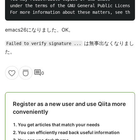
under the terms of the GNU General Public License.

emacs26になりました、OK。
は無事出なくなりまし
Failed to verify signature ...
た。
comment
0
Register as a new user and use Qiita more
conveniently
You get articles that match your needs
You can efficiently read back useful information