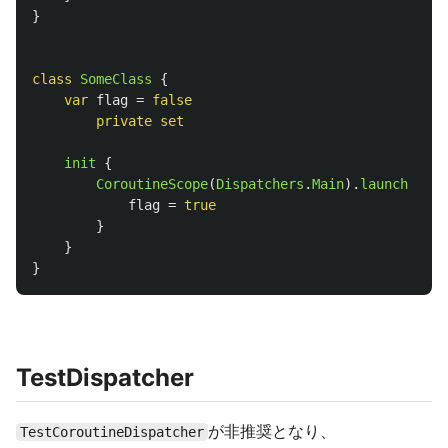
}
class
SomeClass
{
var
flag
=
false
private
set
init
{
CoroutineScope
(
Dispatchers
.
Main
).
launch
{
flag
=
true
}
}
}
TestDispatcher
が非推奨となり、
TestCoroutineDispatcher