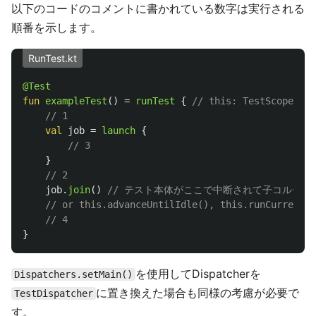
以下のコードのコメントに書かれている数字は実行される
順番を示します。
RunTest.kt
@Test
fun
exampleTest
()
=
runTest
{
// this: TestScope
// 1
val
job
=
launch
{
// 3
}
// 2
job
.
join
()
// テスト本体がここで中断されて子コルーチ
// or this.advanceUntilIdle(), this.runCurrent()
// 4
}
を使用してDispatcherを
Dispatchers.setMain()
に置き換えた場合も同様の考慮が必要で
TestDispatcher
す。