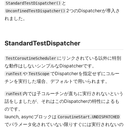
と
StandardTestDispatcher()
2つのDispatcherが導入さ
UnconfinedTestDispatcher()
れました。
StandardTestDispatcher
にリンクされている以外に特別
TestCoroutineScheduler
な動作はしないシンプルなDispatcherです。
や
でDispatcherを指定せずにコルー
runTest
TestScope
チンを実行した場合、デフォルトで用いられます。
内では子コルーチンが直ちに実行されないという
runTest
話をしましたが、それはこのDispatcherの特性によるも
のです。
launch, asyncブロックは
CoroutineStart.UNDISPATCHED
でパラメータ化されていない限りすぐには実行されないの