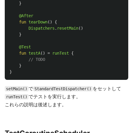
}
@After
fun
tearDown
()
{
Dispatchers
.
resetMain
()
}
@Test
fun
testA
()
=
runTest
{
// TODO
}
}
で
をセットして
setMain()
StandardTestDispatcher()
でテストを実行します。
runTest()
これらの説明は後述します。