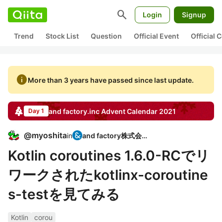
search
Login
Signup
Trend
Stock List
Question
Official Event
Official
info
More than 3 years have passed since last update.
and factory.inc
Advent Calendar
2021
Day 1
@
myoshita
in
and factory株式会社
Kotlin coroutines 1.6.0-RCでリ
ワークされたkotlinx-coroutine
s-testを見てみる
Kotlin
corou