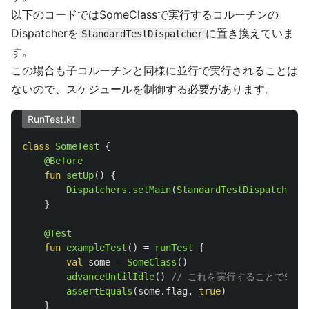
以下のコードではSomeClassで実行するコルーチンの
Dispatcherを
に置き換えていま
StandardTestDispatcher
す。
この場合も子コルーチンと同様に並行で実行されることは
ないので、スケジュールを制御する必要があります。
RunTest.kt
class
SomeTest
{
@Before
fun
setUp
()
{
Dispatchers
.
setMain
(
StandardTestDispatcher
()
}
@Test
fun
exampleTest
()
=
runTest
{
val
some
=
SomeClass
()
advanceUntilIdle
()
// これを実行することでSom
assertEquals
(
some
.
flag
,
true
)
}