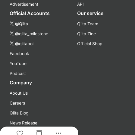
Advertisement
API
Official Accounts
Our service
@Qiita
Qiita Team
@qiita_milestone
Qiita Zine
@qiitapoi
Official Shop
Facebook
YouTube
Podcast
Company
About Us
Careers
Qiita Blog
News Release
more_horiz