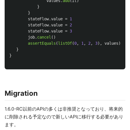
values
.
add
(
it
)
}
}
stateFlow
.
value
=
1
stateFlow
.
value
=
2
stateFlow
.
value
=
3
job
.
cancel
()
assertEquals
(
listOf
(
0
,
1
,
2
,
3
),
values
)
}
}
Migration
1.6.0-RC以前のAPIの多くは非推奨となっており、将来的
に削除される予定なので新しいAPIに移行する必要があり
ます。