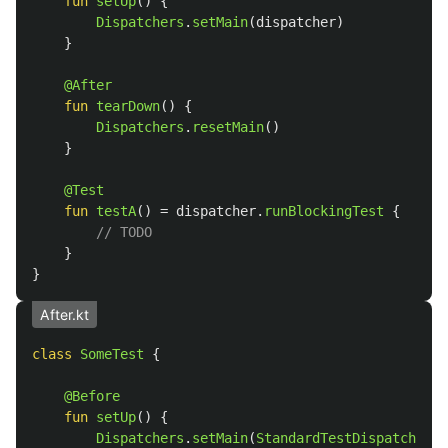
fun
setUp
()
{
Dispatchers
.
setMain
(
dispatcher
)
}
@After
fun
tearDown
()
{
Dispatchers
.
resetMain
()
}
@Test
fun
testA
()
=
dispatcher
.
runBlockingTest
{
// TODO
}
}
After.kt
class
SomeTest
{
@Before
fun
setUp
()
{
Dispatchers
.
setMain
(
StandardTestDispatcher
()