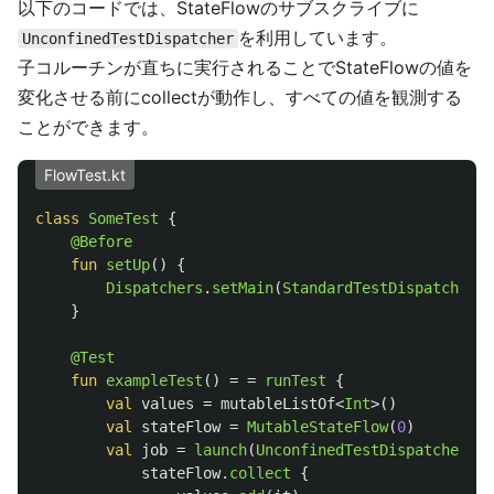
以下のコードでは、StateFlowのサブスクライブに
を利用しています。
UnconfinedTestDispatcher
子コルーチンが直ちに実行されることでStateFlowの値を
変化させる前にcollectが動作し、すべての値を観測する
ことができます。
FlowTest.kt
class
SomeTest
{
@Before
fun
setUp
()
{
Dispatchers
.
setMain
(
StandardTestDispatcher
()
}
@Test
fun
exampleTest
()
=
=
runTest
{
val
values
=
mutableListOf
<
Int
>()
val
stateFlow
=
MutableStateFlow
(
0
)
val
job
=
launch
(
UnconfinedTestDispatcher
(
te
stateFlow
.
collect
{