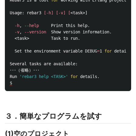
Rebar3 is a tool 
for 
working with Erlang projects.

Usage: rebar3 
[
-h
]
[
-v
]
[
<task>]

-h
, 
--help
     Print this help.

-v
, 
--version
  Show version information.

  <task>         Task to run.

  Set the environment variable 
DEBUG
=
1 
for 
detailed 
Several tasks are available:

･･･（省略）･･･

Run 
'rebar3 help <TASK>'
for 
$
３．簡単なプログラムを試す
(1)空のプロジェクト