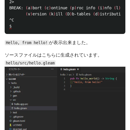
2> 

BREAK: 
(
a
)
bort 
(
c
)
ontinue 
(
p
)
roc info 
(
i
)
nfo 
(
l
)
oade
(
v
)
ersion 
(
k
)
ill 
(
D
)
b-tables 
(
d
)
istribution

$
が表示出来ました。
Hello, from hello!
ソースファイルはこちらに生成されています。
hello/src/hello.gleam