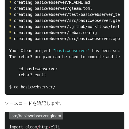
*
*
*
*
*
*
*
 creating basicwebserver/src/basicwebserver.app.src

Your Gleam project 
"basicwebserver"
 has been success
The rebar3 program can be used to compile and 
test 
i
cd 
basicwebserver

    rebar3 eunit

$ 
cd 
ソースコードを追記します。
src/basicwebserver.gleam
import
gleam
/
http
/
elli