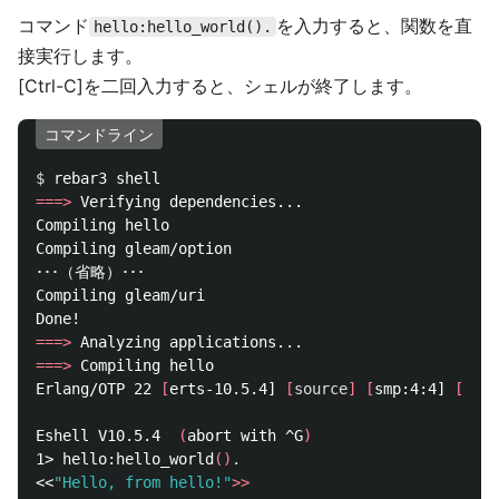
コマンド
を入力すると、関数を直
hello:hello_world().
接実行します。
[Ctrl-C]を二回入力すると、シェルが終了します。
コマンドライン
$ 
===>
 Verifying dependencies...

Compiling hello

Compiling gleam/option

･･･（省略）･･･

Compiling gleam/uri

===>
===>
 Compiling hello

Erlang/OTP 22 
[
erts-10.5.4] 
[
source
]
[
smp:4:4] 
[
ds:4
Eshell V10.5.4  
(
abort with ^G
)
1> hello:hello_world
()
.
<<
"Hello, from hello!"
>>