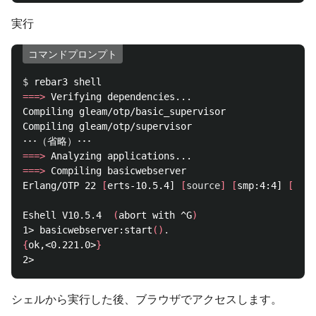
実行
コマンドプロンプト
$ 
===>
 Verifying dependencies...

Compiling gleam/otp/basic_supervisor

Compiling gleam/otp/supervisor

===>
===>
 Compiling basicwebserver

Erlang/OTP 22 
[
erts-10.5.4] 
[
source
]
[
smp:4:4] 
[
ds:4
Eshell V10.5.4  
(
abort with ^G
)
1> basicwebserver:start
()
.
{
ok,<0.221.0>
}
シェルから実行した後、ブラウザでアクセスします。