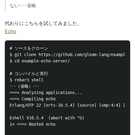
ない･･･省略
代わりにこちらを試してみました。
Echo
# ソースをクローン

$ git clone https://github.com/gleam-lang/example-ec
$ cd example-echo-server/

# コンパイルと実行

$ rebar3 shell

･･･（省略）･･･

===> Analyzing applications...

===> Compiling echo

Erlang/OTP 22 [erts-10.5.4] [source] [smp:4:4] [ds:4
Eshell V10.5.4  (abort with ^G)

1> ===> Booted echo
