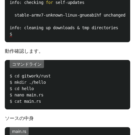
info: checking 
for 
self-updates

  stable-armv7-unknown-linux-gnueabihf unchanged - r
$
動作確認します。
コマンドライン
$ 
cd 
$ 
mkdir
$ 
cd 
$ 
$ 
cat 
ソースの中身
main.rs