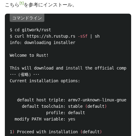
1
こちら
を参考にインストール。
コマンドライン
$ 
cd 
$ 
curl https://sh.rustup.rs 
-sSf
 | sh

info: downloading installer

Welcome to Rust!

This will download and 
install 
the official compiler
･･･（省略）･･･

Current installation options:

   default host triple: armv7-unknown-linux-gnueabih
     default toolchain: stable 
(
default
)
               profile: default

  modify PATH variable: 
yes

1
)
 Proceed with installation 
(
default
)