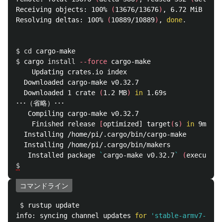
Receiving objects: 100% 
(
13676/13676
)
, 6.72 MiB | 3.
Resolving deltas: 100% 
(
10889/10889
)
, 
done
.
$ 
cd 
$ 
cargo 
install
--force
 cargo-make

    Updating crates.io index

  Downloaded cargo-make v0.32.7

  Downloaded 1 crate 
(
1.2 MB
)
in 
1.69s

･･･（省略）･･･

   Compiling cargo-make v0.32.7

    Finished release 
[
optimized] target
(
s
)
in 
9m 41s

  Installing /home/pi/.cargo/bin/cargo-make

  Installing /home/pi/.cargo/bin/makers

   Installed package 
`
cargo-make v0.32.7
`
(
executabl
$
コマンドライン
$ 
rustup update

info: syncing channel updates 
for
'stable-armv7-unkn