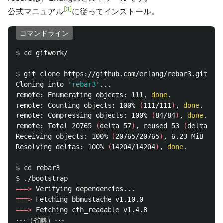
3
公式マニュアル
に従ってインストール。
コマンドライン
$ 
cd 
gitwork/

$ 
git clone https://github.com/erlang/rebar3.git

Cloning into 
'rebar3'
...

remote: Enumerating objects: 111, 
done
.
remote: Counting objects: 100% 
(
111/111
)
, 
done
.
remote: Compressing objects: 100% 
(
84/84
)
, 
done
.
remote: Total 20765 
(
delta 57
)
, reused 53 
(
delta 27
)
Receiving objects: 100% 
(
20765/20765
)
, 6.23 MiB | 3.
Resolving deltas: 100% 
(
14204/14204
)
, 
done
.
$ 
cd 
$ 
===>
===>
===>
 Fetching cth_readable v1.4.8
