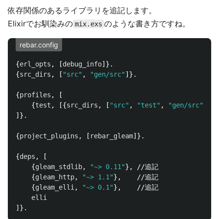
依存関係のあるライブラリを追記します。
Elixirでお馴染みの
のような書き方ですね。
mix.exs
rebar.config
{
erl_opts
, [
debug_info
]}.

{
src_dirs
, [
"src"
, 
"gen/src"
]}.

{
profiles
, [

    {
test
, [{
src_dirs
, [
"src"
, 
"test"
, 
"gen/src"
, 
"g
]}.

{
project_plugins
, [
rebar_gleam
]}.

{
deps
, [

    {
gleam_stdlib
, 
"~> 0.11"
}, //追記

    {
gleam_http
, 
"~> 1.1"
},    //追記

    {
gleam_elli
, 
"~> 0.1"
},    //追記

elli