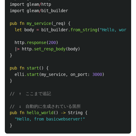
import
gleam
/
http
import
gleam
/
bit_builder
pub
fn
my_service
(
_req
)
{
let
body
=
bit_builder
.from_string
(
"Hello, world!"
http
.response
(
200
)
|
>
http
.set_resp_body
(
body
)
}
pub
fn
start
()
{
elli
.start
(
my_service
,
on_port
:
3000
)
}
//　↑　ここまで追記
//　↓　自動的に生成されている箇所
pub
fn
hello_world
()
->
String
{
"Hello, from basicwebserver!"
}