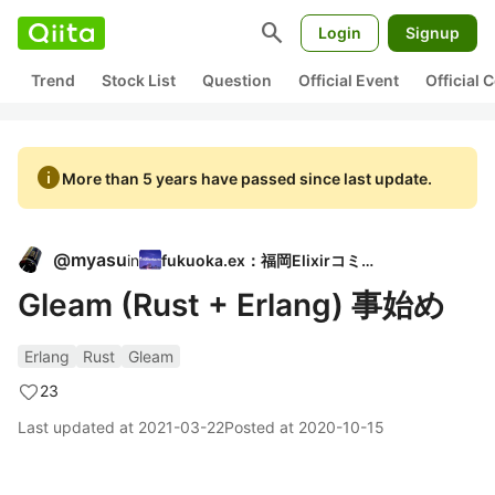
search
Login
Signup
Trend
Stock List
Question
Official Event
Official
info
More than 5 years have passed since last update.
@
myasu
in
fukuoka.ex：福岡Elixirコミュ
Gleam (Rust + Erlang) 事始め
Erlang
Rust
Gleam
23
Last updated at
2021-03-22
Posted at
2020-10-15