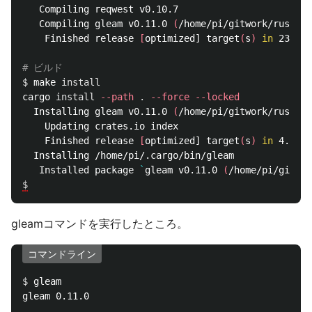
   Compiling reqwest v0.10.7

   Compiling gleam v0.11.0 
(
/home/pi/gitwork/rust/gl
    Finished release 
[
optimized] target
(
s
)
in 
23m 08
# ビルド
$ 
make 
cargo 
install
--path
.
--force
--locked
  Installing gleam v0.11.0 
(
/home/pi/gitwork/rust/gl
    Updating crates.io index

    Finished release 
[
optimized] target
(
s
)
in 
4.08s

  Installing /home/pi/.cargo/bin/gleam

   Installed package 
`
gleam v0.11.0 
(
/home/pi/gitwor
$
gleamコマンドを実行したところ。
コマンドライン
$ 
gleam

gleam 0.11.0
