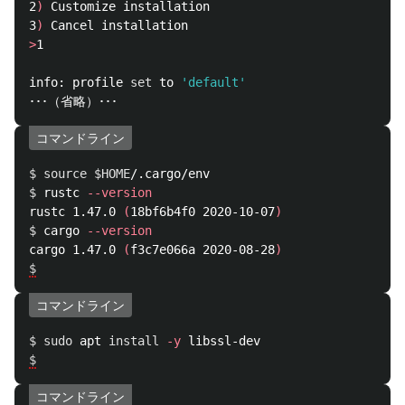
2
)
 Customize installation

3
)
>
1

info: profile 
set 
to 
'default'
コマンドライン
$ 
source
$HOME
$ 
rustc 
--version
rustc 1.47.0 
(
18bf6b4f0 2020-10-07
)
$ 
cargo 
--version
cargo 1.47.0 
(
f3c7e066a 2020-08-28
)
$
コマンドライン
$ 
sudo 
apt 
install
-y
$
コマンドライン