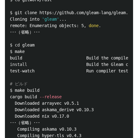
$ 
git clone https://github.com/gleam-lang/gleam.git 
Cloning into 
'gleam'
...

remote: Enumerating objects: 5, 
done
.
･･･（省略）･･･

$ 
cd 
$ 
make

install                        
Build the Gleam compi
test-watch                     Run compiler tests wh
# ビルド
$ 
make build

cargo build 
--release
  Downloaded arrayvec v0.5.1

  Downloaded askama_derive v0.10.3

  Downloaded nix v0.17.0

･･･（省略）･･･

   Compiling askama v0.10.3

   Compiling hyper-tls v0.4.3
