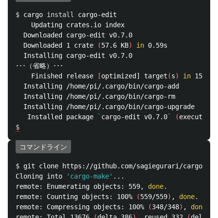
$ 
cargo 
install 
cargo-edit

    Updating crates.io index

  Downloaded cargo-edit v0.7.0

  Downloaded 1 crate 
(
57.6 KB
)
in 
0.59s

  Installing cargo-edit v0.7.0

･･･（省略）･･･

    Finished release 
[
optimized] target
(
s
)
in 
15m 21
  Installing /home/pi/.cargo/bin/cargo-add

  Installing /home/pi/.cargo/bin/cargo-rm

  Installing /home/pi/.cargo/bin/cargo-upgrade

   Installed package 
`
cargo-edit v0.7.0
`
(
executable
$
コマンドライン
$ 
git clone https://github.com/sagiegurari/cargo-mak
Cloning into 
'cargo-make'
...

remote: Enumerating objects: 559, 
done
.
remote: Counting objects: 100% 
(
559/559
)
, 
done
.
remote: Compressing objects: 100% 
(
348/348
)
, 
done
.
remote: Total 13676 
(
delta 386
)
, reused 332 
(
delta 1