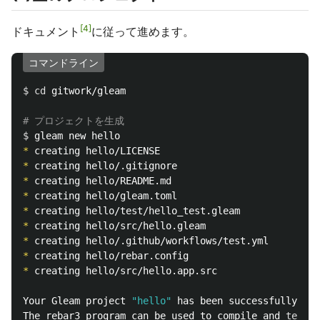
4
ドキュメント
に従って進めます。
コマンドライン
$ 
cd 
gitwork/gleam

# プロジェクトを生成
$ 
*
*
*
*
*
*
*
*
*
 creating hello/src/hello.app.src

Your Gleam project 
"hello"
 has been successfully cre
The rebar3 program can be used to compile and 
test 
i