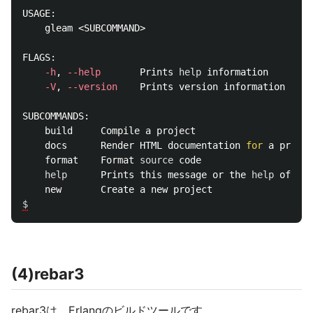
USAGE:

    gleam <SUBCOMMAND>

FLAGS:

-h
, 
--help
       Prints 
help 
information

-V
, 
--version
    Prints version information

SUBCOMMANDS:

    build     Compile a project

    docs      Render HTML documentation 
for 
a projec
    format    Format 
source 
code

help      
Prints this message or the 
help 
of the
$
(4)rebar3
rebar3は、Erlangのビルドツールです。