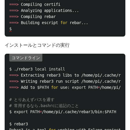
===>
===>
===>
===>
 Building escript 
for 
$
インストールとコマンドの実行
コマンドライン
$ 
./rebar3 
local install
===>
===>
===>
 Add to 
$PATH
for 
use: 
export 
PATH
=
/home/pi/.cac
# とりあえずパスを通す
# 常用するなら.bashrcに追記のこと
$ 
export 
PATH
=
/home/pi/.cache/rebar3/bin:
$PATH
$ 
rebar3 
