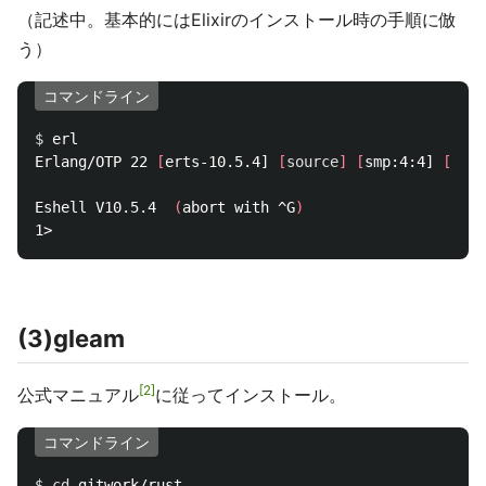
（記述中。基本的にはElixirのインストール時の手順に倣
う）
コマンドライン
$ 
erl

Erlang/OTP 22 
[
erts-10.5.4] 
[
source
]
[
smp:4:4] 
[
ds:4
Eshell V10.5.4  
(
abort with ^G
)
(3)gleam
2
公式マニュアル
に従ってインストール。
コマンドライン
$ 
cd 
gitwork/rust
