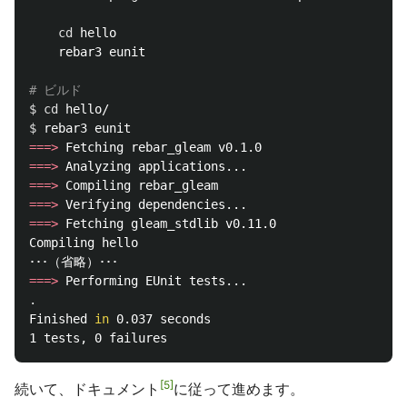
cd 
hello

    rebar3 eunit

# ビルド
$ 
cd 
$ 
===>
===>
===>
===>
===>
 Fetching gleam_stdlib v0.11.0

Compiling hello

===>
.
Finished 
in 
0.037 seconds

5
続いて、ドキュメント
に従って進めます。