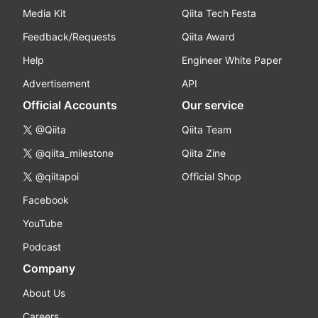
Media Kit
Qiita Tech Festa
Feedback/Requests
Qiita Award
Help
Engineer White Paper
Advertisement
API
Official Accounts
Our service
@Qiita
Qiita Team
@qiita_milestone
Qiita Zine
@qiitapoi
Official Shop
Facebook
YouTube
Podcast
Company
About Us
Careers