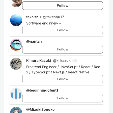
Follow
take shu
@
takeshu17
Software enginner~~
Follow
@
nantan
Follow
Kimura Kazuki
@
k_kazukiiiiii
Frontend Engineer / JavaScript / React / Redu
x / TypeScript / Next.js / React Native
Follow
@
beginningofent1
Follow
@
MizukiSonoko