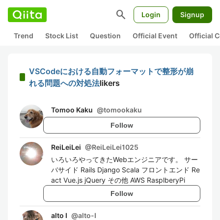
search
Login
Signup
Trend
Stock List
Question
Official Event
Official
VSCodeにおける自動フォーマットで整形が崩
れる問題への対処法
likers
Tomoo Kaku
@
tomookaku
Follow
ReiLeiLei
@
ReiLeiLei1025
いろいろやってきたWebエンジニアです。 サー
バサイド Rails Django Scala フロントエンド Re
act Vue.js jQuery その他 AWS RasplberyPi
Follow
alto I
@
alto-I