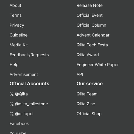
About
Release Note
Terms
Official Event
Privacy
Official Column
Guideline
Advent Calendar
Media Kit
Qiita Tech Festa
Feedback/Requests
Qiita Award
Help
Engineer White Paper
Advertisement
API
Official Accounts
Our service
@Qiita
Qiita Team
@qiita_milestone
Qiita Zine
@qiitapoi
Official Shop
Facebook
YouTube