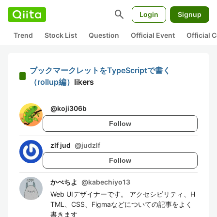
search
Login
Signup
Trend
Stock List
Question
Official Event
Official
ブックマークレットをTypeScriptで書く
（rollup編）
likers
@
koji306b
Follow
zlf jud
@
judzlf
Follow
かべちよ
@
kabechiyo13
Web UIデザイナーです。 アクセシビリティ、H
TML、CSS、Figmaなどについての記事をよく
書きます