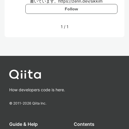
書いています。https://zenn.dev/sikkim
Follow
1
/
1
How developers code is here.
© 2011-
2026
Qiita Inc.
Guide & Help
Contents