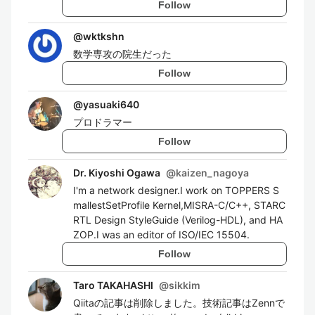
Follow
@
wktkshn
数学専攻の院生だった
Follow
@
yasuaki640
プロドラマー
Follow
Dr. Kiyoshi Ogawa
@
kaizen_nagoya
I'm a network designer.I work on TOPPERS S
mallestSetProfile Kernel,MISRA-C/C++, STARC
RTL Design StyleGuide (Verilog-HDL), and HA
ZOP.I was an editor of ISO/IEC 15504.
Follow
Taro TAKAHASHI
@
sikkim
Qiitaの記事は削除しました。技術記事はZennで