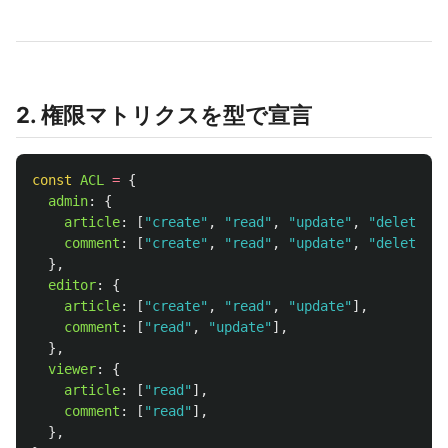
2. 権限マトリクスを型で宣言
const
ACL
=
{
admin
:
{
article
:
[
"
create
"
,
"
read
"
,
"
update
"
,
"
delete
"
],
comment
:
[
"
create
"
,
"
read
"
,
"
update
"
,
"
delete
"
],
},
editor
:
{
article
:
[
"
create
"
,
"
read
"
,
"
update
"
],
comment
:
[
"
read
"
,
"
update
"
],
},
viewer
:
{
article
:
[
"
read
"
],
comment
:
[
"
read
"
],
},