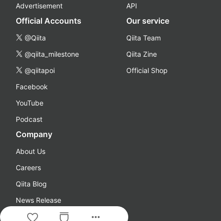
Advertisement
API
Official Accounts
Our service
@Qiita
Qiita Team
@qiita_milestone
Qiita Zine
@qiitapoi
Official Shop
Facebook
YouTube
Podcast
Company
About Us
Careers
Qiita Blog
News Release
more_horiz