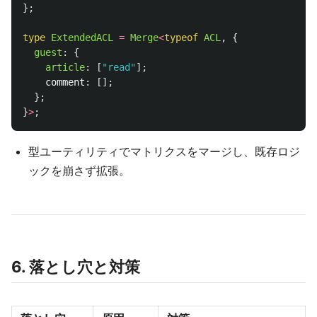
};
type
ExtendedACL
=
Merge
<
typeof
ACL
,
{
guest
:
{
article
:
[
"
read
"
];
comment
:
[];
};
}
>
;
型ユーティリティでマトリクスをマージし、既存ロジ
ックを崩さず拡張。
6. 落とし穴と対策