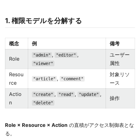
1. 権限モデルを分解する
概念
例
備考
,
,
ユーザー
"admin"
"editor"
Role
属性
"viewer"
Resou
対象リソ
,
"article"
"comment"
rce
ース
Actio
,
,
,
"create"
"read"
"update"
操作
n
"delete"
Role × Resource × Action
の直積がアクセス制御表とな
る。