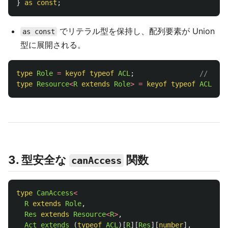
}
as const
;
でリテラル型を保持し、配列要素が Union
as const
型に展開される。
type
Role
=
keyof
typeof
ACL
;
// "adm
type
Resource
<
R
extends
Role
>
=
keyof
typeof
ACL
[
R
];
3. 型安全な
関数
canAccess
type
CanAccess
<
R
extends
Role
,
Res
extends
Resource
<
R
>
,
Act
extends 
(
typeof
ACL
)[
R
][
Res
][
number
],