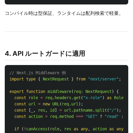
コンパイル時は型保証、ランタイムは配列検索で軽量。
4. API ルートガードに適用
// Next.js Middleware 例
import
type
{
NextRequest
}
from
"
next/server
"
;
export
function
middleware
(
req
:
NextRequest
)
{
const
role
=
req
.
headers
.
get
(
"
x-role
"
)
as 
Role
;
const
url
=
new
URL
(
req
.
url
);
const
[
_
,
res
,
id
]
=
url
.
pathname
.
split
(
"
/
"
);
const
action
=
req
.
method
===
"
GET
"
?
"
read
"
:
"
up
if 
(
!
canAccess
(
role
,
res
as 
any
,
action
as 
any
))
{