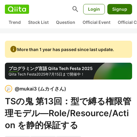
search
Login
Signup
Trend
Stock List
Question
Official Event
Official
info
More than 1 year has passed since last update.
プログラミング言語 Qiita Tech Festa 2025
Qiita Tech Festa
2025年7月15日まで開催中！
@
mukai3
(
ムカイさん
)
TSの鬼 第13回：型で縛る権限管
理モデル—Role/Resource/Acti
on を静的保証する