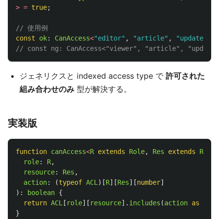
>
=
true
;
// 使用例
const
ok
:
CanAccess
<
"
editor
"
,
"
article
"
,
"
update
"
>
=
// const ng: CanAccess<"viewer", "article", "upda
ジェネリクスと indexed access type で
許可された
組み合わせのみ
型が解決する。
実装版
function
canAccess
<
R
extends
Role
,
Res
extends
Resou
role
:
R
,
resource
:
Res
,
action
:
(
typeof
ACL
)[
R
][
Res
][
number
]
):
boolean
{
return
ACL
[
role
][
resource
].
includes
(
action
as 
any
)
}