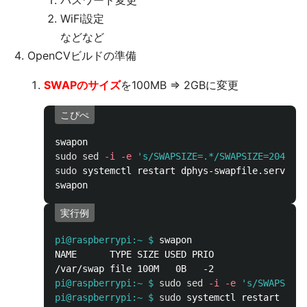
パスワード変更
WiFi設定
などなど
OpenCVビルドの準備
SWAPのサイズ
を100MB => 2GBに変更
こぴぺ
sudo sed
-i
-e
's/SWAPSIZE=.*/SWAPSIZE=2048/g'
sudo 
systemctl restart dphys-swapfile.service

実行例
pi@raspberrypi:~ $
NAME      TYPE SIZE USED PRIO

pi@raspberrypi:~ $
sudo sed
-i
-e
's/SWAPSIZE=
pi@raspberrypi:~ $
sudo 