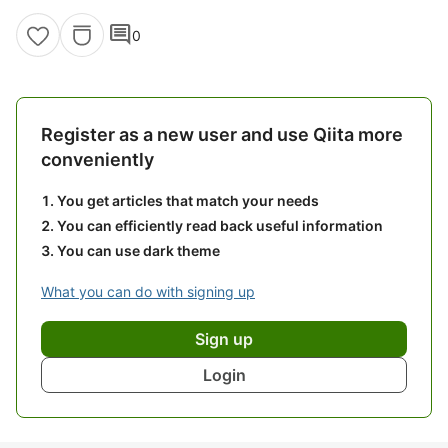
comment
0
Register as a new user and use Qiita more
conveniently
You get articles that match your needs
You can efficiently read back useful information
You can use dark theme
What you can do with signing up
Sign up
Login