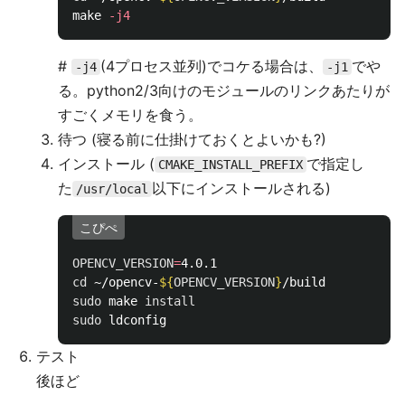
make 
-j4
#
(4プロセス並列)でコケる場合は、
でや
-j4
-j1
る。python2/3向けのモジュールのリンクあたりが
すごくメモリを食う。
待つ (寝る前に仕掛けておくとよいかも?)
インストール (
で指定し
CMAKE_INSTALL_PREFIX
た
以下にインストールされる)
/usr/local
こぴぺ
OPENCV_VERSION
=
cd
 ~/opencv-
${
OPENCV_VERSION
}
sudo 
make 
install

sudo 
テスト
後ほど