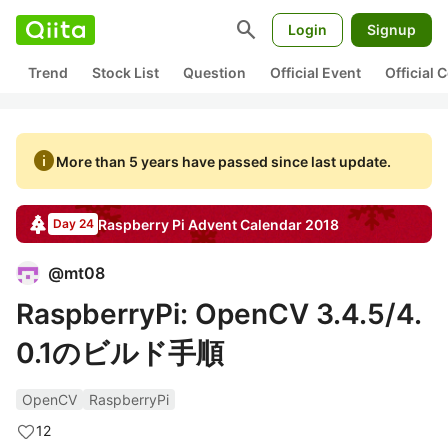
search
Login
Signup
Trend
Stock List
Question
Official Event
Official
info
More than 5 years have passed since last update.
Raspberry Pi
Advent Calendar
2018
Day 24
@
mt08
RaspberryPi: OpenCV 3.4.5/4.
0.1のビルド手順
OpenCV
RaspberryPi
12