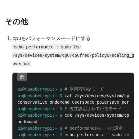
その他
cpuをパフォーマンスモードにする
echo performance | sudo tee
/sys/devices/system/cpu/cpufreq/policy0/scaling_g
overnor
例
pi@raspberrypi:~ $
# 使用可能なモード
pi@raspberrypi:~ $
cat
pi@raspberrypi:~ $
# 現在設定されているモード
pi@raspberrypi:~ $
cat
pi@raspberrypi:~ $
# performanceモードに設定
pi@raspberrypi:~ $
echo 
performance | 
sudo tee