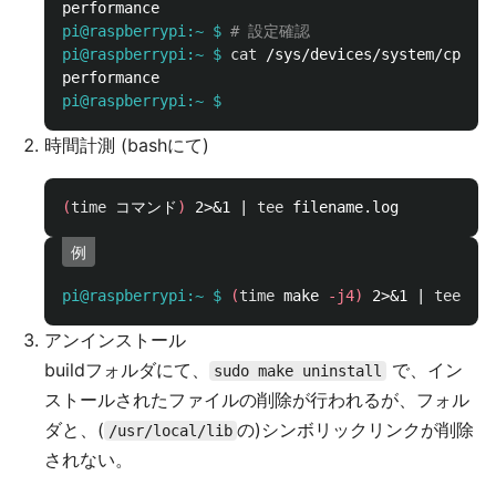
pi@raspberrypi:~ $
# 設定確認
pi@raspberrypi:~ $
cat
pi@raspberrypi:~ $
時間計測 (bashにて)
(
time 
コマンド
)
 2>&1 | 
tee 
例
pi@raspberrypi:~ $
(
time 
make 
-j4
)
 2>&1 | 
tee
アンインストール
buildフォルダにて、
で、イン
sudo make uninstall
ストールされたファイルの削除が行われるが、フォル
ダと、(
の)シンボリックリンクが削除
/usr/local/lib
されない。