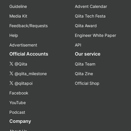
Guideline
Advent Calendar
Media Kit
Qiita Tech Festa
Feedback/Requests
Qiita Award
Help
Engineer White Paper
Advertisement
API
Official Accounts
Our service
@Qiita
Qiita Team
@qiita_milestone
Qiita Zine
@qiitapoi
Official Shop
Facebook
YouTube
Podcast
Company