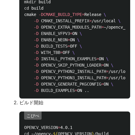
mkdir 
cd 
build 

cmake 
-DCMAKE_BUILD_TYPE
=
Release 
\
-D
CMAKE_INSTALL_PREFIX
=
/usr/local 
\
-D
OPENCV_EXTRA_MODULES_PATH
=
~/opencv_cont
-D
ENABLE_VFPV3
=
ON 
\
-D
ENABLE_NEON
=
ON 
\
-D
BUILD_TESTS
=
OFF 
\
-D
WITH_TBB
=
OFF 
\
-D
INSTALL_PYTHON_EXAMPLES
=
ON 
\
-D
OPENCV_SKIP_PYTHON_LOADER
=
ON 
\
-D
OPENCV_PYTHON2_INSTALL_PATH
=
/usr/local/
-D
OPENCV_PYTHON3_INSTALL_PATH
=
/usr/local/
-D
OPENCV_GENERATE_PKGCONFIG
=
ON 
\
-D
BUILD_EXAMPLES
=
ビルド開始
こぴぺ
OPENCV_VERSION
=
cd
 ~/opencv-
${
OPENCV_VERSION
}
/build
