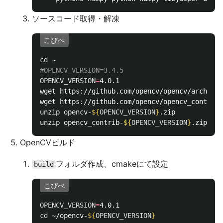
ソースコード取得・解凍
こぴぺ
cd
#OPENCV_VERSION=3.4.5
OPENCV_VERSION
=
4.0.1

wget https://github.com/opencv/opencv/archive/
wget https://github.com/opencv/opencv_contrib/
unzip opencv-
${
OPENCV_VERSION
}
.zip

unzip opencv_contrib-
${
OPENCV_VERSION
}
OpenCVビルド
フォルダ作成、cmakeにて設定
build
こぴぺ
OPENCV_VERSION
=
cd
 ~/opencv-
${
OPENCV_VERSION
}