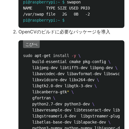
pi@raspberrypi:~ $
NAME      TYPE SIZE USED PRIO

pi@raspberrypi:~ $
OpenCVのビルドに必要なパッケージを導入
こぴぺ
sudo 
apt-get 
install
-y
\
	build-essential cmake pkg-config 
\
	libjpeg-dev libtiff5-dev libpng-dev 
\
	libavcodec-dev libavformat-dev libswscale
	libxvidcore-dev libx264-dev 
\
	libgtk2.0-dev libgtk-3-dev 
\
	libcanberra-gtk
*
\
	gfortran 
\
	python2.7-dev python3-dev 
\
	libavresample-dev libtesseract-dev liblep
	libgstreamer1.0-dev  libgstreamer-plugins
	libatlas-base-dev liblapacke-dev 
\