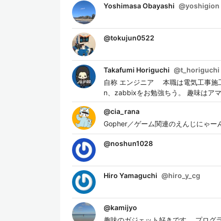
Yoshimasa Obayashi
@
yoshigion
@
tokujun0522
Takafumi Horiguchi
@
t_horiguchi
自称 エンジニア 本職は電気工事施工
n、zabbixをお勉強ちう。 趣味
@
cia_rana
Gopher／ゲーム関連のえんじにゃーんしてる／
@
noshun1028
Hiro Yamaguchi
@
hiro_y_cg
@
kamijyo
趣味のガジェット好きです。 プログ