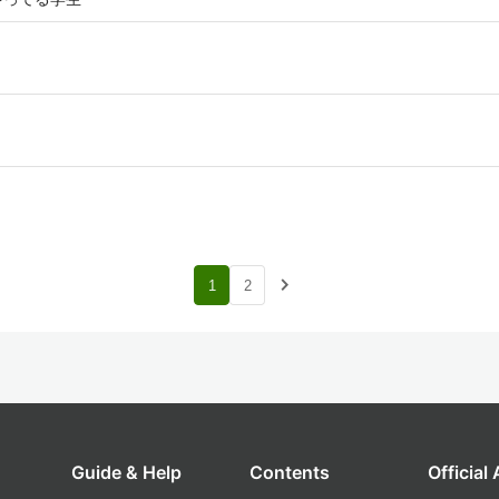
navigate_next
1
2
Guide & Help
Contents
Official