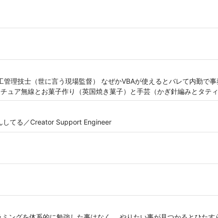
管理技士（世に言う現場監督） なぜかVBAが使えるとバレて内勤で事務処
はアマチュア無線とお菓子作り（英国焼き菓子）と手芸（かぎ針編みとタテ
Creator Support Engineer
ラミングを体系的に勉強した事はなく、 やりたい事が見つかるとひたす