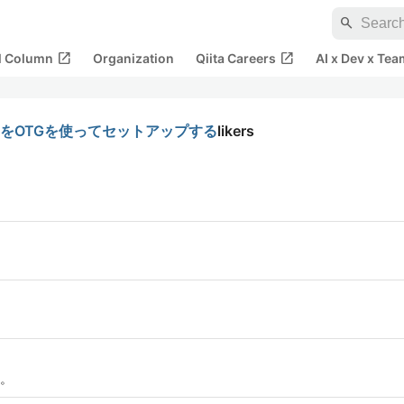
search
open_in_new
open_in_new
al Column
Organization
Qiita Careers
AI x Dev x Tea
ro (W) をOTGを使ってセットアップする
likers
。