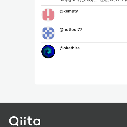
@
kempty
@
hottool77
@
okathira