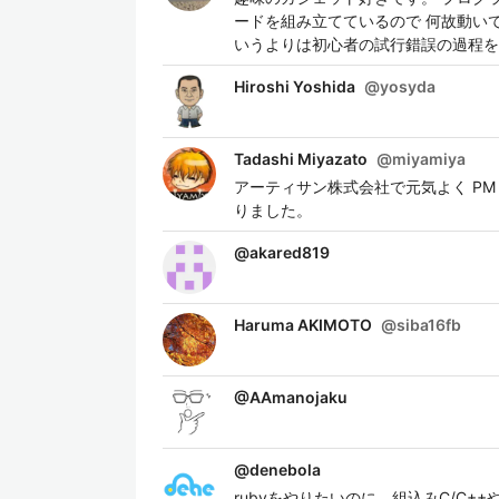
ードを組み立てているので 何故動い
いうよりは初心者の試行錯誤の過程を
Hiroshi Yoshida
@
yosyda
Tadashi Miyazato
@
miyamiya
アーティサン株式会社で元気よく P
りました。
@
akared819
Haruma AKIMOTO
@
siba16fb
@
AAmanojaku
@
denebola
rubyをやりたいのに、組込みC/C+