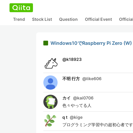
Trend
Stock List
Question
Official Event
Offici
Windows10でRaspberry Pi Ze
@
k18923
不明 行方
@
like606
カイ
@
kai0706
色々やってる人
q t
@
kige
プログラミング学習中の超初心者です