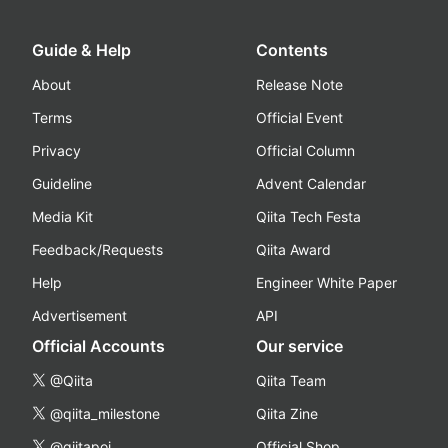
Guide & Help
Contents
About
Release Note
Terms
Official Event
Privacy
Official Column
Guideline
Advent Calendar
Media Kit
Qiita Tech Festa
Feedback/Requests
Qiita Award
Help
Engineer White Paper
Advertisement
API
Official Accounts
Our service
@Qiita
Qiita Team
@qiita_milestone
Qiita Zine
@qiitapoi
Official Shop