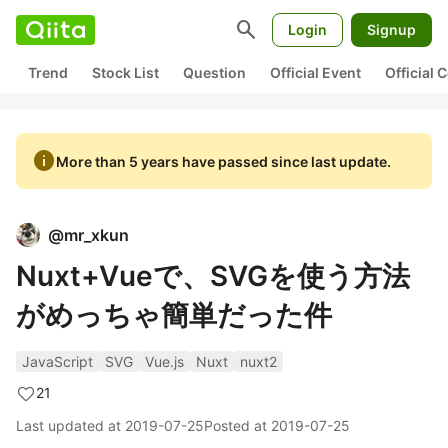
search
Login
Signup
Trend
Stock List
Question
Official Event
Official
info
More than 5 years have passed since last update.
@
mr_xkun
Nuxt+Vueで、SVGを使う方法
がめっちゃ簡単だった件
JavaScript
SVG
Vue.js
Nuxt
nuxt2
21
Last updated at
2019-07-25
Posted at
2019-07-25