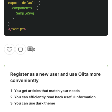
export
default
{
components
:
{
SampleSvg
}
}
</
script
>
comment
0
Register as a new user and use Qiita more
conveniently
You get articles that match your needs
You can efficiently read back useful information
You can use dark theme