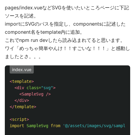
pages/index.vueなどSVGを使いたいところページに下記
ソースを記述。
importにSVGのパスを指定し、componentsに記述した
component名をtemplate内に追加。
これでnpm run devしたら読み込まれてると思います。
ワイ「めっちゃ簡単やんけ！！すごいな！！！」と感動し
ましたとさ。。。
index.vue
<
template
>
<div
class=
"svg"
>
<SampleSvg
/>
</div>
</
template
>
<
script
>
import
SampleSvg
from
'
@/assets/images/svg/sample.sv