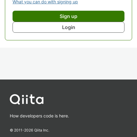
What you can do with signing up
Sign up
Login
How developers code is here.
© 2011-
2026
Qiita Inc.