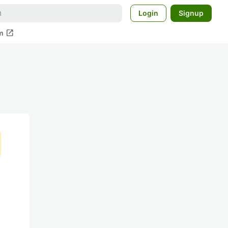
Login
Signup
open_in_new
m