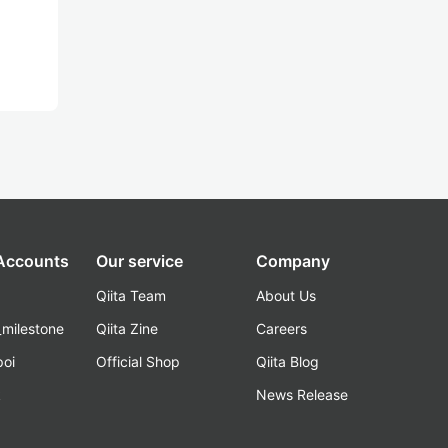
 Accounts
Our service
Company
Qiita Team
About Us
_milestone
Qiita Zine
Careers
poi
Official Shop
Qiita Blog
k
News Release