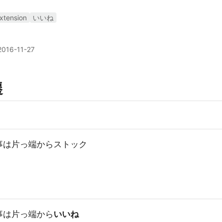
xtension
いいね
2016-11-27
遷
事は片っ端からストック
事は片っ端から
いいね