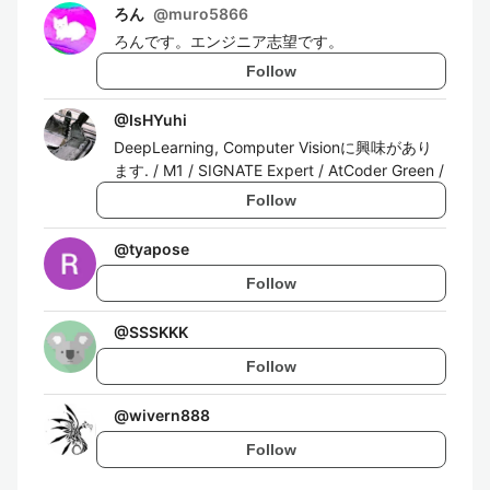
ろん
@
muro5866
ろんです。エンジニア志望です。
Follow
@
IsHYuhi
DeepLearning, Computer Visionに興味があり
ます. / M1 / SIGNATE Expert / AtCoder Green /
Follow
@
tyapose
Follow
@
SSSKKK
Follow
@
wivern888
Follow