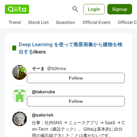
search
Login
Signup
Trend
Stock List
Question
Official Event
Official
Deep Learning を使って衛星画像から建物を検
出する
likers
そーま
@
S0hma
Follow
@
takorube
Follow
@
satorish
仕事：社内SNS → ニュースアプリ → SaaS → C
on-Tech（建設テック）。 Qiitaは基本的に自分
用の備忘録で大したことは書かないです。