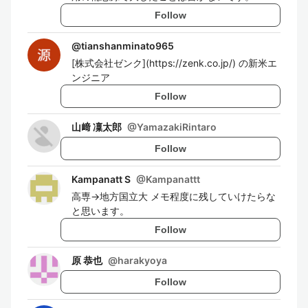
Follow
@
tianshanminato965
[株式会社ゼンク](https://zenk.co.jp/) の新米エ
ンジニア
Follow
山﨑 凜太郎
@
YamazakiRintaro
Follow
Kampanatt S
@
Kampanattt
高専→地方国立大 メモ程度に残していけたらな
と思います。
Follow
原 恭也
@
harakyoya
Follow