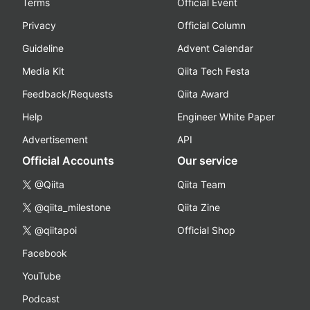
Terms
Official Event
Privacy
Official Column
Guideline
Advent Calendar
Media Kit
Qiita Tech Festa
Feedback/Requests
Qiita Award
Help
Engineer White Paper
Advertisement
API
Official Accounts
Our service
@Qiita
Qiita Team
@qiita_milestone
Qiita Zine
@qiitapoi
Official Shop
Facebook
YouTube
Podcast