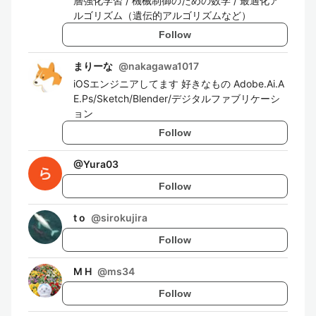
層強化学習 / 機械制御のための数学 / 最適化ア
ルゴリズム（遺伝的アルゴリズムなど）
Follow
まりーな
@
nakagawa1017
iOSエンジニアしてます 好きなもの Adobe.Ai.A
E.Ps/Sketch/Blender/デジタルファブリケーシ
ョン
Follow
@
Yura03
Follow
t o
@
sirokujira
Follow
M H
@
ms34
Follow