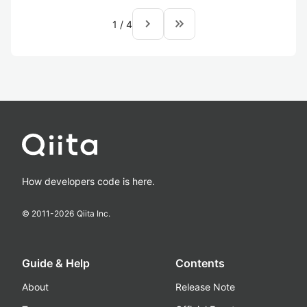
navigate_next
keyboard_double_arrow_right
1
/
4
How developers code is here.
© 2011-
2026
Qiita Inc.
Guide & Help
Contents
About
Release Note