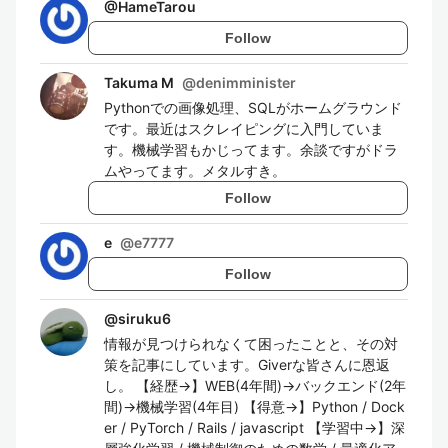
@
HameTarou
Follow
Takuma M
@
denimminister
Pythonでの画像処理、SQLがホームグラウンド
です。最近はスクレイピングに入門していま
す。機械学習もかじってます。余談ですがドラ
ムやってます。メタルすき。
Follow
e
@
e7777
Follow
@
siruku6
情報が見つけられなくて困ったことと、その対
策を記事にしています。Giverな皆さんに恩返
し。 【経歴→】WEB(4年間)→バックエンド(2年
間)→機械学習(4年目) 【得意→】Python / Dock
er / PyTorch / Rails / javascript 【学習中→】深