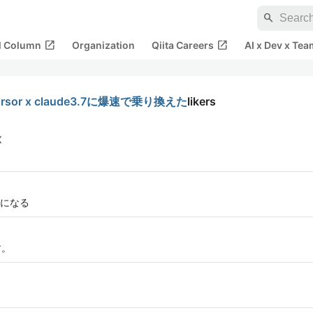
search
open_in_new
open_in_new
al Column
Organization
Qiita Careers
AI x Dev x Tea
Cursor x claude3.7に爆速で乗り換えた
likers
X
になる
す。