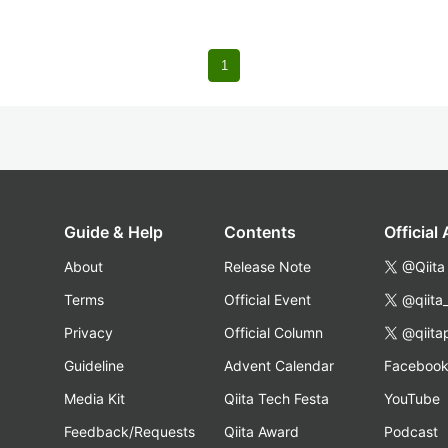
1
Guide & Help
Contents
Official
About
Release Note
@Qiita
Terms
Official Event
@qiita
Privacy
Official Column
@qiita
Guideline
Advent Calendar
Faceboo
Media Kit
Qiita Tech Festa
YouTube
Feedback/Requests
Qiita Award
Podcast