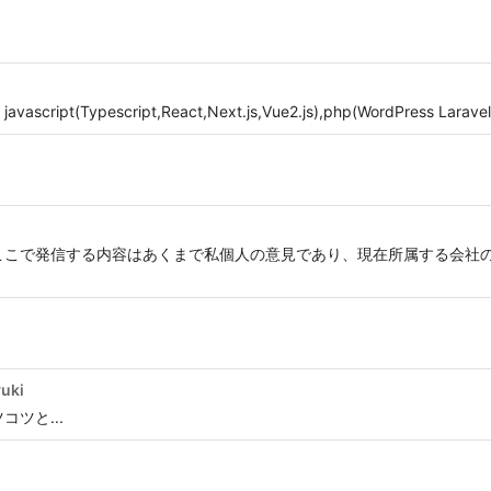
Typescript,React,Next.js,Vue2.js),php(WordPress Laravel
ここで発信する内容はあくまで私個人の意見であり、現在所属する会社の
yuki
コツと...