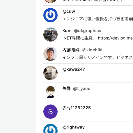
@
cuw_
エンジニアに強い憧憬を持つ技術者崩
Kuni
@
ukgraphics
.NET界隈に生息。 https://devlog.mesc
内藤 陽斗
@
kinchiki
インフラ周りがメインです。ビジネス
@
kawa247
矢野
@
t_yano
@
ry11262325
@
rightway