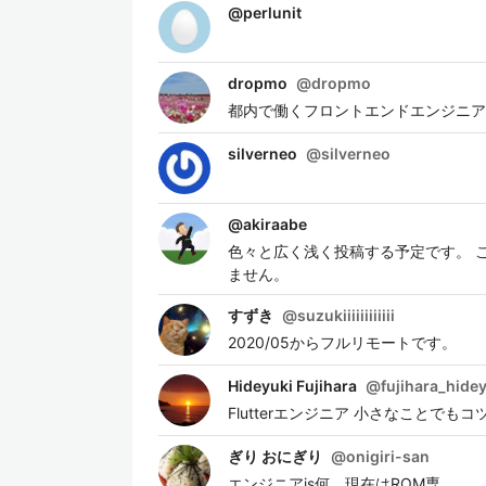
@
perlunit
dropmo
@
dropmo
都内で働くフロントエンドエンジニア javascript(
silverneo
@
silverneo
@
akiraabe
色々と広く浅く投稿する予定です。 
ません。
すずき
@
suzukiiiiiiiiiiii
2020/05からフルリモートです。
Hideyuki Fujihara
@
fujihara_hide
Flutterエンジニア 小さなことでもコツ
ぎり おにぎり
@
onigiri-san
エンジニアis何。現在はROM専。