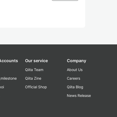
 Accounts
Our service
Company
Qiita Team
About Us
_milestone
Qiita Zine
Careers
poi
Official Shop
Qiita Blog
k
News Release