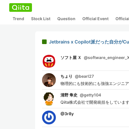
Trend
Stock List
Question
Official Event
Offici
Jetbrains x Copilot派だった自分が
ソフト屋 Ｘ
@
software_engineer_
ちょり
@
bearl27
物理的にも技術的にも強強エンジニア
清野 隼史
@
getty104
Qiita株式会社で開発統括をしていま
@
3r8y