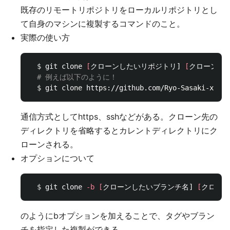
既存のリモートリポジトリをローカルリポジトリとし
て自身のマシンに複製するコマンドのこと。
実際の使い方
$ 
git clone 
[
クローンしたいリポジトリ] 
[
クローン先
# 例えば以下のように！
$ 
通信方式としてhttps、sshなどがある。クローン先の
ディレクトリを省略するとカレントディレクトリにク
ローンされる。
オプションについて
$ 
git clone 
-b
[
クローンしたいブランチ名] 
[
クローン
のようにbオプションを加えることで、タグやブラン
チを指定した複製ができる。