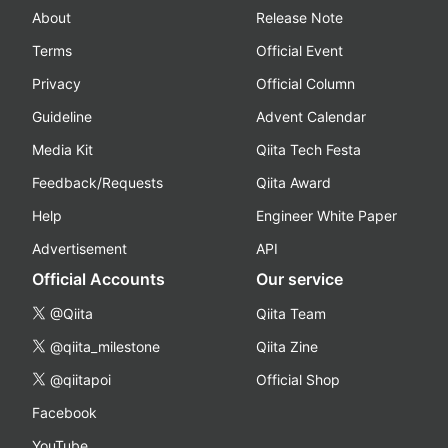
About
Release Note
Terms
Official Event
Privacy
Official Column
Guideline
Advent Calendar
Media Kit
Qiita Tech Festa
Feedback/Requests
Qiita Award
Help
Engineer White Paper
Advertisement
API
Official Accounts
Our service
@Qiita
Qiita Team
@qiita_milestone
Qiita Zine
@qiitapoi
Official Shop
Facebook
YouTube