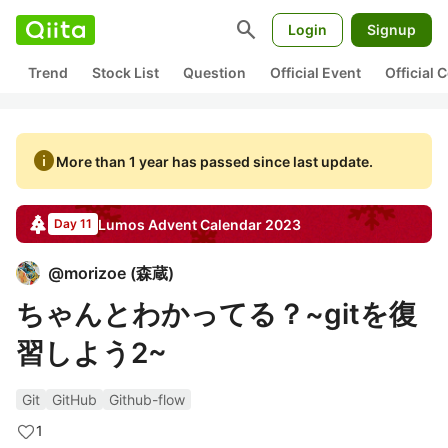
search
Login
Signup
Trend
Stock List
Question
Official Event
Official
info
More than 1 year has passed since last update.
Lumos
Advent Calendar
2023
Day 11
@
morizoe
(
森蔵
)
ちゃんとわかってる？~gitを復
習しよう2~
Git
GitHub
Github-flow
1