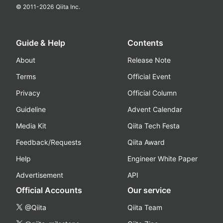
© 2011-
2026
Qiita Inc.
Guide & Help
Contents
About
Release Note
Terms
Official Event
Privacy
Official Column
Guideline
Advent Calendar
Media Kit
Qiita Tech Festa
Feedback/Requests
Qiita Award
Help
Engineer White Paper
Advertisement
API
Official Accounts
Our service
@Qiita
Qiita Team