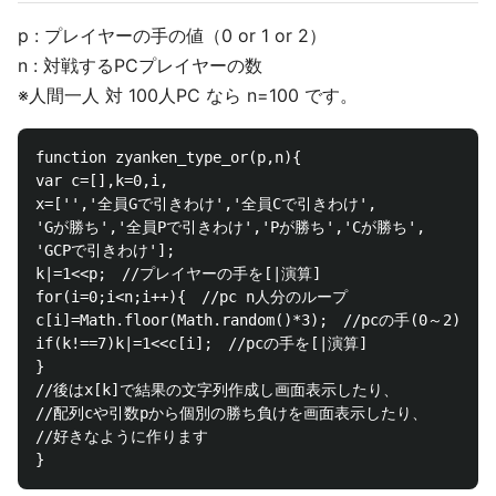
p : プレイヤーの手の値（0 or 1 or 2）
n : 対戦するPCプレイヤーの数
※人間一人 対 100人PC なら n=100 です。
function zyanken_type_or(p,n){

var c=[],k=0,i,

x=['','全員Gで引きわけ','全員Cで引きわけ',

'Gが勝ち','全員Pで引きわけ','Pが勝ち','Cが勝ち',

'GCPで引きわけ'];

k|=1<<p;　//プレイヤーの手を[|演算]

for(i=0;i<n;i++){　//pc n人分のループ

c[i]=Math.floor(Math.random()*3);　//pcの手(0～2)

if(k!==7)k|=1<<c[i];　//pcの手を[|演算]

}

//後はx[k]で結果の文字列作成し画面表示したり、

//配列cや引数pから個別の勝ち負けを画面表示したり、

//好きなように作ります
