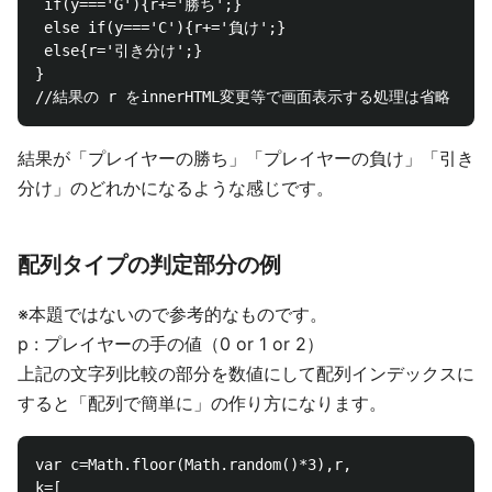
 if(y==='G'){r+='勝ち';}

 else if(y==='C'){r+='負け';}

 else{r='引き分け';}

}

結果が「プレイヤーの勝ち」「プレイヤーの負け」「引き
分け」のどれかになるような感じです。
配列タイプの判定部分の例
※本題ではないので参考的なものです。
p : プレイヤーの手の値（0 or 1 or 2）
上記の文字列比較の部分を数値にして配列インデックスに
すると「配列で簡単に」の作り方になります。
var c=Math.floor(Math.random()*3),r,

k=[
