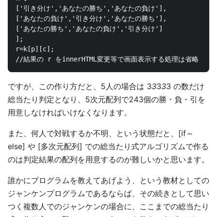
['引き分け','あなたの勝ち','あなたの負け'],

['あなたの負け','引き分け','あなたの勝ち'],

['あなたの勝ち','あなたの負け','引き分け']

];

r=k[p][c];

ですが、この作り方だと、5人の場合は 3
3
3
3
3 の数だけ
総当たり判定となり、5次元配列で243個の勝・負・引を
用意しなければいけなくなります。
また、何人で対戦するか不明、という状態だと、[if～
else] や [多次元配列] での総当たり式アルゴリズムで作る
のは判定結果の配列を用意するのが難しいかと思います。
誰かにプログラムを教えてあげよう、という教材としての
ジャンケンプログラムであるならば、その続きとして思い
つく複数人でのジャンケンの場合に、ここまでの総当たり