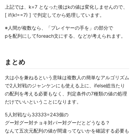
上記では、k=7 となった後はkの値は変化しませんので、
[ if(k!==7) ] で判定してから処理しています。
※人間が複数なら、「プレイヤーの手を」の部分で
pを配列にしてforeach文にする、などが考えられます。
まとめ
大は小を兼ねるという意味は複数人の簡単なアルゴリズム
で2人対戦のジャンケンにも使える上に、ifelse総当たり
の配列を考える必要もなく、判定条件の7種類の値の処理
だけでいいということになります。
5人対戦なら3
3
3
3
3=243個の
グー対グー対チョキ対パー対グーだとどうなる？
なんて五次元配列の値が間違ってないかを確認する必要も