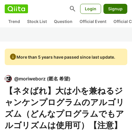
search
Login
Signup
Trend
Stock List
Question
Official Event
Official
info
More than 5 years have passed since last update.
@
moriweborz
(
匿名 希望
)
【ネタばれ】大は小を兼ねるジ
ャンケンプログラムのアルゴリ
ズム（どんなプログラムでもア
ルゴリズムは使用可）【注意】