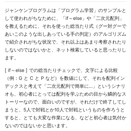
ジャンケンプログラムは「プログラム学習」のサンプルと
して使われがちなために、「if～else」や「二次元配列」
を教えるために、それを使った総当たり式（グー対グーで
あいこのような出しあっている手の判定）のアルゴリズム
で紹介されがちな状況で、それ以上はあまり考察されたり
しないのではないかと、ネット検索していると思ったりし
ます。
[ if～else ] での総当たりチェックで、文字による比較
（例：G と C と P など）を数値にして、それを配列イン
デックスと考えて「二次元配列で簡単に…」というシナリ
オも、初心者にとっては配列を学ぶための目から鱗的なス
トーリーなので、面白いのですが、それだけで終了してし
まうと、5人で対戦とか10人で対戦というものを作ろうと
すると、とても大変な作業になる、などと初心者は気付か
ないのではないかと思います。