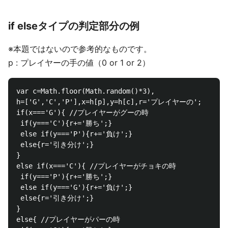
if elseタイプの判定部分の例
※本題ではないので参考的なものです。
p : プレイヤーの手の値（0 or 1 or 2）
var c=Math.floor(Math.random()*3),

h=['G','C','P'],x=h[p],y=h[c],r='プレイヤーの';

if(x==='G'){ //プレイヤーがグーの時

 if(y==='C'){r+='勝ち';}

 else if(y==='P'){r+='負け';}

 else{r='引き分け';}

}

else if(x==='C'){ //プレイヤーがチョキの時

 if(y==='P'){r+='勝ち';}

 else if(y==='G'){r+='負け';}

 else{r='引き分け';}

}

else{ //プレイヤーがパーの時
