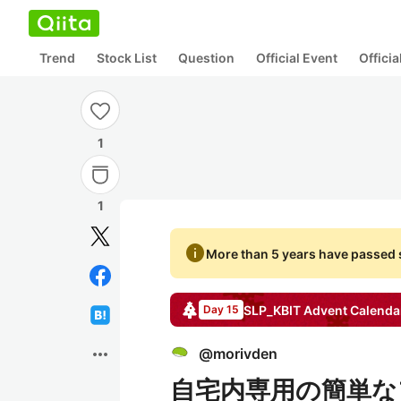
Trend
Stock List
Question
Official Event
Offici
1
1
info
More than 5 years have passed s
SLP_KBIT
Advent Calenda
Day 15
more_horiz
@
morivden
自宅内専用の簡単な