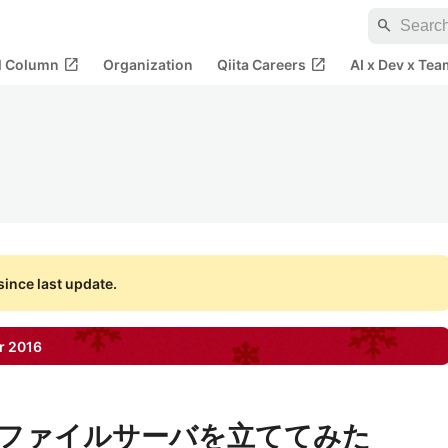
search
open_in_new
open_in_new
al Column
Organization
Qiita Careers
AI x Dev x Tea
ince last update.
r
2016
ファイルサーバを立ててみた