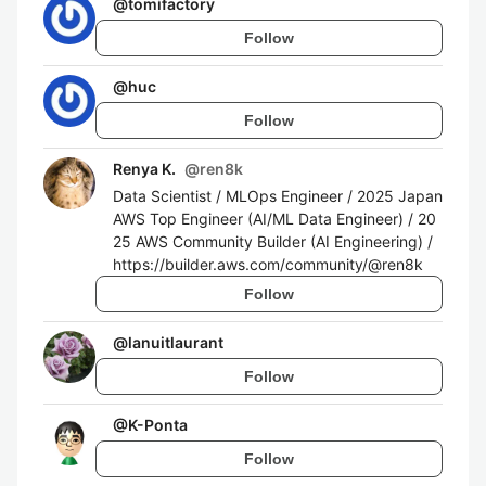
@
tomifactory
Follow
@
huc
Follow
Renya K.
@
ren8k
Data Scientist / MLOps Engineer / 2025 Japan
AWS Top Engineer (AI/ML Data Engineer) / 20
25 AWS Community Builder (AI Engineering) /
https://builder.aws.com/community/@ren8k
Follow
@
lanuitlaurant
Follow
@
K-Ponta
Follow