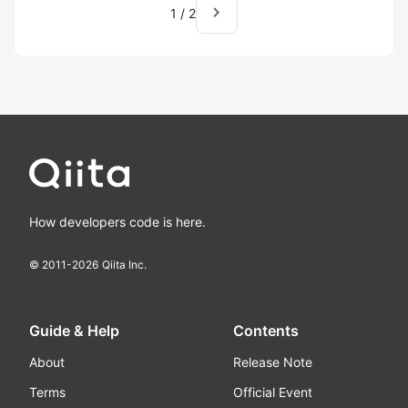
navigate_next
1
/
2
How developers code is here.
© 2011-
2026
Qiita Inc.
Guide & Help
Contents
About
Release Note
Terms
Official Event