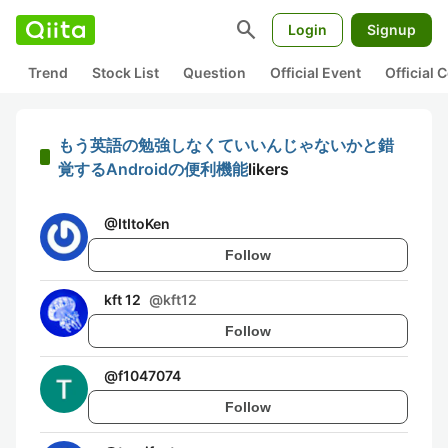
search
Login
Signup
Trend
Stock List
Question
Official Event
Official
もう英語の勉強しなくていいんじゃないかと錯
覚するAndroidの便利機能
likers
@
ItItoKen
Follow
kft 12
@
kft12
Follow
@
f1047074
Follow