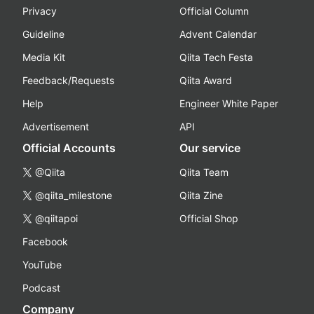
Privacy
Official Column
Guideline
Advent Calendar
Media Kit
Qiita Tech Festa
Feedback/Requests
Qiita Award
Help
Engineer White Paper
Advertisement
API
Official Accounts
Our service
@Qiita
Qiita Team
@qiita_milestone
Qiita Zine
@qiitapoi
Official Shop
Facebook
YouTube
Podcast
Company