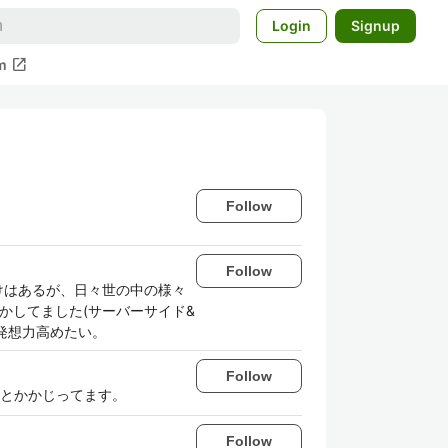
Login
Signup
open_in_new
m
Follow
Follow
けはあるが、日々世の中の様々
とかしてました(サーバーサイド&
発想力高めたい。
Follow
とかかじってます。
Follow