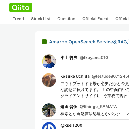
Trend
Stock List
Question
Official Event
Offici
Amazon OpenSearch Servi
小山 哲央
@
tkoyama010
Kosuke Uchida
@
testuse8071245
アウトプットする場が必要だなと今更
な誘惑に負けてます。 世の中面白いこ
クライアントサイド)。 今業務で携
鎌田 晋伍
@
Shingo_KAMATA
検索とか自然言語処理とかバックエン
@
ksei1200