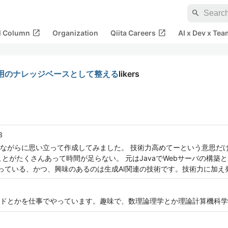
search
open_in_new
open_in_new
al Column
Organization
Qiita Careers
AI x Dev x Tea
ceをRAG用のナレッジベースとして整える
likers
8
ながらに思い立って作成してみました。 技術力高めてーという意思だ
とがたくさんあって時間が足らない。 元はJavaでWebサーバの構築
わっている、かつ、興味のあるのは生成AI関連の技術です。技術力に加え
ドとかを仕事でやっています。趣味で、数理論理学とか理論計算機科学