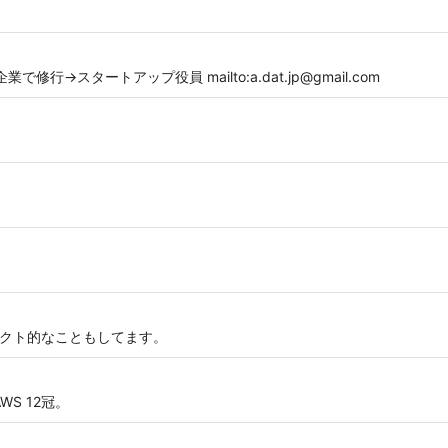
修行→スタートアップ役員 mailto:a.dat.jp@gmail.com
テクト的なこともしてます。
WS 12冠。