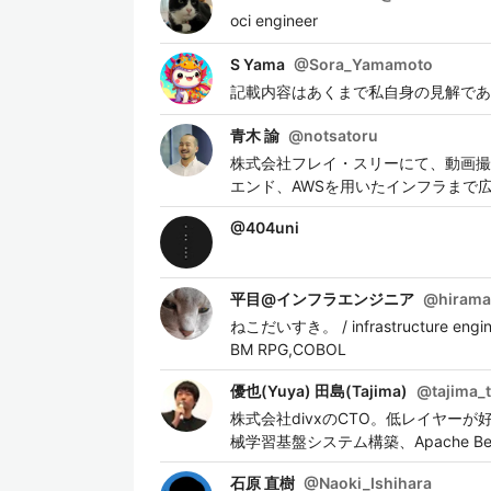
oci engineer
S Yama
@
Sora_Yamamoto
記載内容はあくまで私自身の見解であ
青木 諭
@
notsatoru
株式会社フレイ・スリーにて、動画撮
エンド、AWSを用いたインフラまで
@
404uni
平目@インフラエンジニア
@
hirama
ねこだいすき。 / infrastructure enginee
BM RPG,COBOL
優也(Yuya) 田島(Tajima)
@
tajima_
株式会社divxのCTO。低レイヤーが好きで
械学習基盤システム構築、Apache Beam C
石原 直樹
@
Naoki_Ishihara