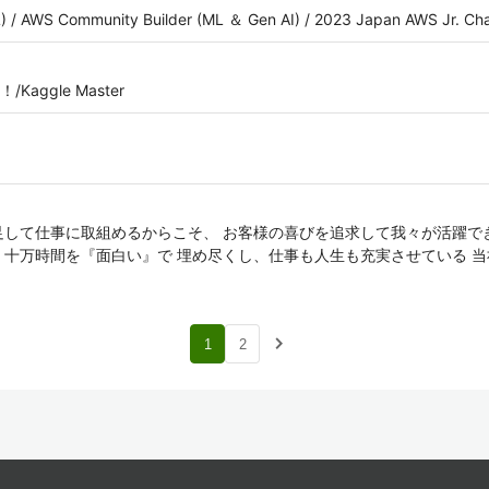
) / AWS Community Builder (ML ＆ Gen AI) / 2023 Japan AWS Jr. Ch
ggle Master
足して仕事に取組めるからこそ、 お客様の喜びを追求して我々が活躍で
く十万時間を『面白い』で 埋め尽くし、仕事も人生も充実させている 
navigate_next
1
2