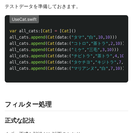
テストデータを準備しておきます。
UseCat.swift
var
all_cats
:[
Cat
]
=
[
Cat
]()
all_cats
.
append
(
Cat
(
data
:(
"タマ"
,
"白"
,
10
,
10
)))
all_cats
.
append
(
Cat
(
data
:(
"コトロ"
,
"茶トラ"
,
2
,
10
)))
all_cats
.
append
(
Cat
(
data
:(
"ミケ"
,
"三毛"
,
3
,
10
)))
all_cats
.
append
(
Cat
(
data
:(
"チビトラ"
,
"茶トラ"
,
4
,
10
)))
all_cats
.
append
(
Cat
(
data
:(
"タケチヨ"
,
"キジトラ"
,
7
,
10
))
all_cats
.
append
(
Cat
(
data
:(
"マリアンヌ"
,
"白"
,
7
,
10
)))
フィルター処理
正式な記法