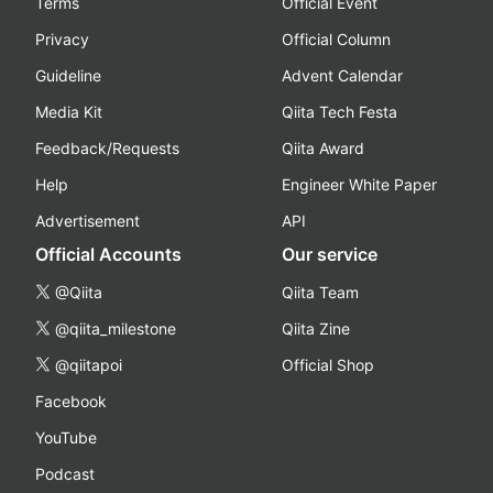
Terms
Official Event
Privacy
Official Column
Guideline
Advent Calendar
Media Kit
Qiita Tech Festa
Feedback/Requests
Qiita Award
Help
Engineer White Paper
Advertisement
API
Official Accounts
Our service
@Qiita
Qiita Team
@qiita_milestone
Qiita Zine
@qiitapoi
Official Shop
Facebook
YouTube
Podcast