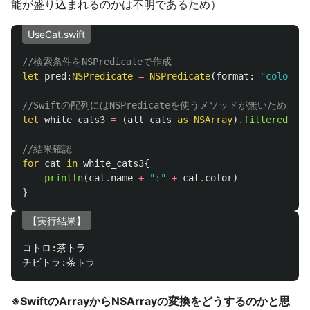
能が盛り込まれるのかは不明であるため）
UseCat.swift
//検索条件をNSPredicateで作成
let
pred
:
NSPredicate
=
NSPredicate
(
format
:
"color c
//Swiftの配列にはNSPredicateを使うメソッドが無いため、N
let
white_cats3
=
(
all_cats
as
NSArray
)
.
filteredArra
//結果確認
for
cat
in
white_cats3
{
println
(
cat
.
name
+
":"
+
cat
.
color
)
}
【実行結果】
コトロ
:
茶トラ

チビトラ
:
※SwiftのArrayからNSArrayの変換をどうするのかと思