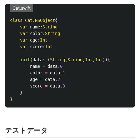
Cat.swift
class
Cat
:
NSObject
{
var
name
:
String
var
color
:
String
var
age
:
Int
var
score
:
Int
init
(
data
:
(
String
,
String
,
Int
,
Int
)){
name
=
data
.
0
color
=
data
.
1
age
=
data
.
2
score
=
data
.
3
}
}
テストデータ