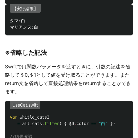
【実行結果】
タマ
:
白

マリアンヌ
:
※省略した記法
Swiftでは関数パラメータを渡すときに、引数の記述を省
略して＄0,＄1として値を受け取ることができます。また
return文を省略して直接処理結果をreturnすることができ
ます。
UseCat.swift
var
whitle_cats2
=
all_cats
.
filter
(
{
$0
.
color
==
"白"
})
//結果確認