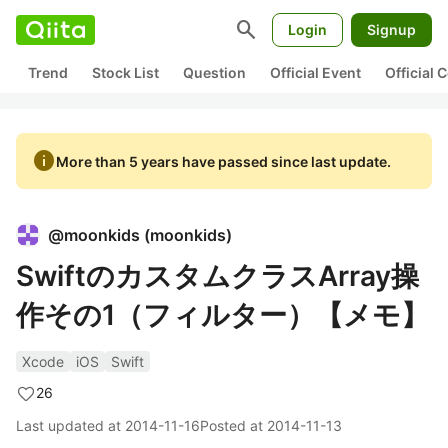
search
Login
Signup
Trend
Stock List
Question
Official Event
Official
info
More than 5 years have passed since last update.
@
moonkids
(
moonkids
)
SwiftのカスタムクラスArray操
作その1（フィルター）【メモ】
Xcode
iOS
Swift
26
Last updated at
2014-11-16
Posted at
2014-11-13