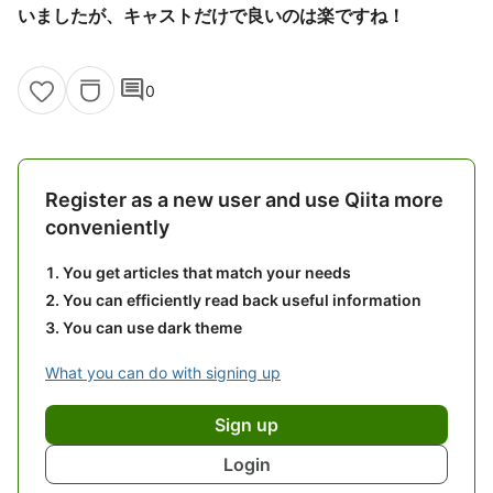
いましたが、キャストだけで良いのは楽ですね！
comment
0
Register as a new user and use Qiita more
conveniently
You get articles that match your needs
You can efficiently read back useful information
You can use dark theme
What you can do with signing up
Sign up
Login