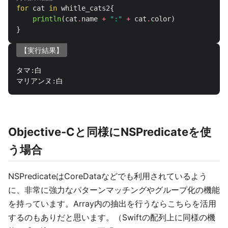
for
cat
in
whitle_cats2
{
println
(
cat
.
name
+
":"
+
cat
.
color
)
}
【実行結果】
タマ
:
白

マリアンヌ
:
Objective-Cと同様にNSPredicateを使
う場合
NSPredicateはCoreDataなどでも利用されているよう
に、非常に強力なパターンマッチングやグループ化の機能
を持っています。Array内の抽出を行うならこちらを活用
するのもありだと思います。（Swiftの配列上に同様の機