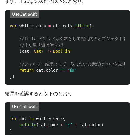
まず、正式な記法だと以下のとおり。
UseCat.swift
var
whitle_cats
=
all_cats
.
filter
({
//filterメソッドは引数として配列内のオブジェクトを受
//また戻り値はBool型
(
cat
:
Cat
)
->
Bool
in
//フィルター結果として、残したい要素だけtrueを返す（
return
cat
.
color
==
"白"
})
結果を確認すると以下のとおり
UseCat.swift
for
cat
in
whitle_cats
{
println
(
cat
.
name
+
":"
+
cat
.
color
)
}