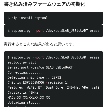
書き込み済みファームウェアの初期化
$ 
pip 
install 
$ 
esptool.py 
--port
実行するとこんな結果が出ると思います。
$ 
esptool.py 
--port
 /dev/cu.SLAB_USBtoUART erase_fla
esptool.py v2.8

Serial port /dev/cu.SLAB_USBtoUART

Connecting........_

Detecting chip type... ESP32

Chip is ESP32D0WDQ6 
(
revision 1
)
Features: WiFi, BT, Dual Core, 240MHz, VRef calibrat
Crystal is 40MHz

MAC: XX:XX:XX:XX:XX:XX

Uploading stub...
