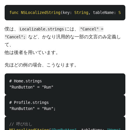
func
NSLocalizedString
(
key
:
String
,
tableName
:
Strin
僕は、
には、
Localizable.strings
"Cancel" =
など、かなり汎用的な一部の文言のみ定義し
"Cancel";
て、
他は後者を用いています。
先ほどの例の場合、こうなります。
# Home.strings

# Profile.strings

// 呼び出し