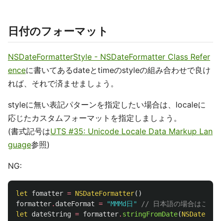
日付のフォーマット
NSDateFormatterStyle - NSDateFormatter Class Refer
ence
に書いてあるdateとtimeのstyleの組み合わせで良け
れば、それで済ませましょう。
styleに無い表記パターンを指定したい場合は、localeに
応じたカスタムフォーマットを指定しましょう。
(書式記号は
UTS #35: Unicode Locale Data Markup Lan
guage
参照)
NG:
let
fomatter
=
NSDateFormatter
()
formatter
.
dateFormat
=
"MMMd日"
// 日本語の場合はこう
let
dateString
=
formatter
.
stringFromDate
(
NSDate
())