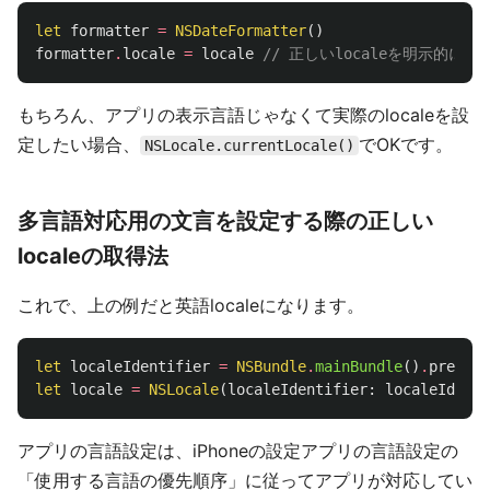
let
formatter
=
NSDateFormatter
()
formatter
.
locale
=
locale
// 正しいlocaleを明示的に
もちろん、アプリの表示言語じゃなくて実際のlocaleを設
定したい場合、
でOKです。
NSLocale.currentLocale()
多言語対応用の文言を設定する際の正しい
localeの取得法
これで、上の例だと英語localeになります。
let
localeIdentifier
=
NSBundle
.
mainBundle
()
.
preferr
let
locale
=
NSLocale
(
localeIdentifier
:
localeIdenti
アプリの言語設定は、iPhoneの設定アプリの言語設定の
「使用する言語の優先順序」に従ってアプリが対応してい