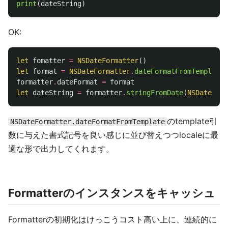
print
(
dateString
)
OK:
let
fomatter
=
NSDateFormatter
()
let
format
=
NSDateFormatter
.
dateFormatFromTemplate
(
formatter
.
dateFormat
=
format
let
dateString
=
formatter
.
stringFromDate
(
NSDate
())
のtemplate引
NSDateFormatter.dateFormatFromTemplate
数に与えた書式記号を良い感じに並び替えつつlocaleに最
適な形で出力してくれます。
Formatterのインスタンスをキャッシュ
Formatterの初期化はけっこうコスト高い上に、連続的に