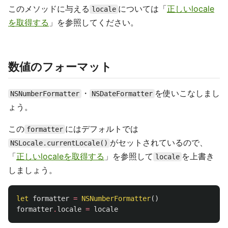
このメソッドに与える
については「
正しいlocale
locale
を取得する
」を参照してください。
数値のフォーマット
・
を使いこなしまし
NSNumberFormatter
NSDateFormatter
ょう。
この
にはデフォルトでは
formatter
がセットされているので、
NSLocale.currentLocale()
「
正しいlocaleを取得する
」を参照して
を上書き
locale
しましょう。
let
formatter
=
NSNumberFormatter
()
formatter
.
locale
=
locale