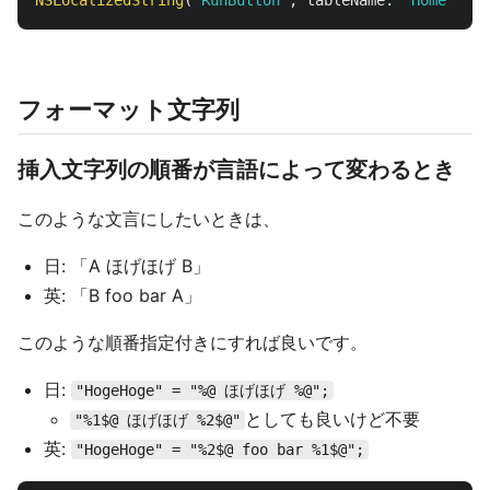
NSLocalizedString
(
"RunButton"
,
tableName
:
"Home"
,
co
フォーマット文字列
挿入文字列の順番が言語によって変わるとき
このような文言にしたいときは、
日: 「A ほげほげ B」
英: 「B foo bar A」
このような順番指定付きにすれば良いです。
日:
"HogeHoge" = "%@ ほげほげ %@";
としても良いけど不要
"%1$@ ほげほげ %2$@"
英:
"HogeHoge" = "%2$@ foo bar %1$@";