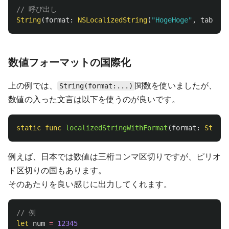
// 呼び出し
String
(
format
:
NSLocalizedString
(
"HogeHoge"
,
tableNa
数値フォーマットの国際化
上の例では、
関数を使いましたが、
String(format:...)
数値の入った文言は以下を使うのが良いです。
static
func
localizedStringWithFormat
(
format
:
String
例えば、日本では数値は三桁コンマ区切りですが、ピリオ
ド区切りの国もあります。
そのあたりを良い感じに出力してくれます。
// 例
let
num
=
12345