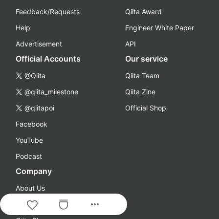
Feedback/Requests
Qiita Award
Help
Engineer White Paper
Advertisement
API
Official Accounts
Our service
@Qiita
Qiita Team
@qiita_milestone
Qiita Zine
@qiitapoi
Official Shop
Facebook
YouTube
Podcast
Company
About Us
more_horiz
Careers