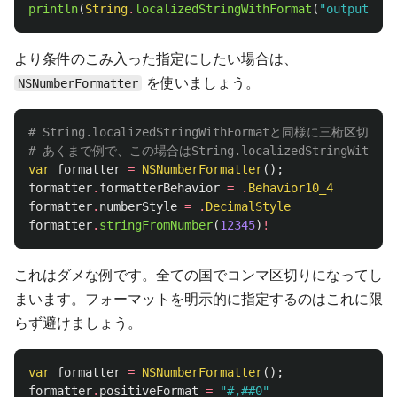
println
(
String
.
localizedStringWithFormat
(
"output: %d
より条件のこみ入った指定にしたい場合は、
を使いましょう。
NSNumberFormatter
# String.localizedStringWithFormatと同様に三桁区
# あくまで例で、この場合はString.localizedStringWith
var
formatter
=
NSNumberFormatter
();
formatter
.
formatterBehavior
=
.
Behavior10_4
formatter
.
numberStyle
=
.
DecimalStyle
formatter
.
stringFromNumber
(
12345
)
!
これはダメな例です。全ての国でコンマ区切りになってし
まいます。フォーマットを明示的に指定するのはこれに限
らず避けましょう。
var
formatter
=
NSNumberFormatter
();
formatter
.
positiveFormat
=
"#,##0"