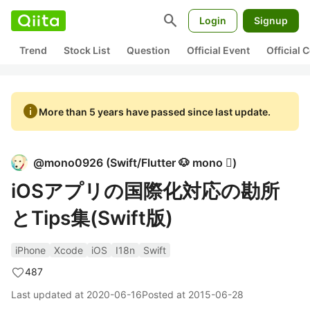
search
Login
Signup
Trend
Stock List
Question
Official Event
Official
info
More than 5 years have passed since last update.
@
mono0926
(
Swift/Flutter 🐶 mono 
)
iOSアプリの国際化対応の勘所
とTips集(Swift版)
iPhone
Xcode
iOS
I18n
Swift
487
Last updated at
2020-06-16
Posted at
2015-06-28