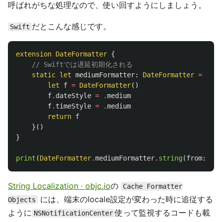
呼ばれがちな処理なので、使い回すようにしましょう。
だとこんな感じです。
Swift
extension
DateFormatter
{
// Swiftでは遅延初期化される
static
let
mediumFormatter
:
DateFormatter
=
{
let
f
=
DateFormatter
()
f
.
dateStyle
=
.
medium
f
.
timeStyle
=
.
medium
return
f
}()
}
print
(
DateFormatter
.
mediumFormatter
.
string
(
from
:
Dat
String Localization · objc.io
の
Cache Formatter
には、端末のlocale設定が変わった時に追従する
Objects
ように
使って監視するコードも載
NSNotificationCenter