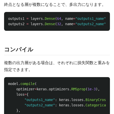
終点となる層が複数になることで、多出力になります。
outputs1
=
layers
.
Dense
(
64
,
name
=
"
outputs1_name
"
)(
x
)
outputs2
=
layers
.
Dense
(
32
,
name
=
"
outputs2_name
"
)(
X
)
コンパイル
複数の出力層がある場合は、それぞれに損失関数と重みを
指定できます。
model
.
compile
(
optimizer
=
keras
.
optimizers
.
RMSprop
(
1e-3
),
loss
=
{
"
outputs1_name
"
:
keras
.
losses
.
BinaryCrossent
"
outputs2_name
"
:
keras
.
losses
.
CategoricalCro
},