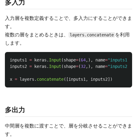
多入力
入力層を複数定義することで、多入力にすることができま
す。
複数の層をまとめるときは、
を利用
layers.concatenate
します。
inputs1
=
keras
.
Input
(
shape
=
(
64
,),
name
=
"
inputs1_nam
inputs2
=
keras
.
Input
(
shape
=
(
32
,),
name
=
"
inputs2_nam
x
=
layers
.
concatenate
([
inputs1
,
inputs2
])
多出力
中間層を複数に渡すことで、層を分岐させることができま
す。