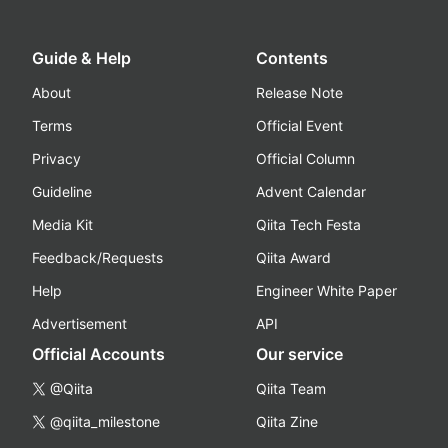
Guide & Help
Contents
About
Release Note
Terms
Official Event
Privacy
Official Column
Guideline
Advent Calendar
Media Kit
Qiita Tech Festa
Feedback/Requests
Qiita Award
Help
Engineer White Paper
Advertisement
API
Official Accounts
Our service
@Qiita
Qiita Team
@qiita_milestone
Qiita Zine