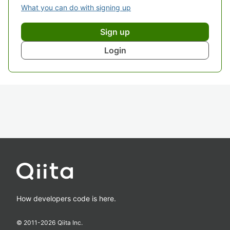
What you can do with signing up
Sign up
Login
How developers code is here.
© 2011-
2026
Qiita Inc.