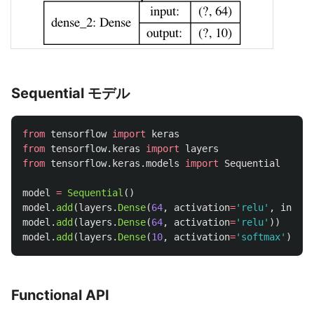
Sequential モデル
from
tensorflow
import
keras
from
tensorflow.keras
import
layers
from
tensorflow.keras.models
import
Sequential
model
=
Sequential
()
model
.
add
(
layers
.
Dense
(
64
,
activation
=
'
relu
'
,
input_
model
.
add
(
layers
.
Dense
(
64
,
activation
=
'
relu
'
))
model
.
add
(
layers
.
Dense
(
10
,
activation
=
'
softmax
'
))
Functional API