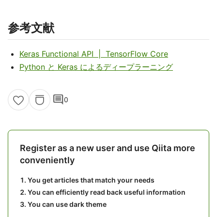
参考文献
Keras Functional API | TensorFlow Core
Python と Keras によるディープラーニング
comment
0
Register as a new user and use Qiita more
conveniently
You get articles that match your needs
You can efficiently read back useful information
You can use dark theme