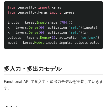
from
tensorflow
import
keras
from
tensorflow.keras
import
layers
inputs
=
keras
.
Input
(
shape
=
(
784
,))
x
=
layers
.
Dense
(
64
,
activation
=
'
relu
'
)(
inputs
)
x
=
layers
.
Dense
(
64
,
activation
=
'
relu
'
)(
x
)
outputs
=
layers
.
Dense
(
10
,
activation
=
'
softmax
'
)(
x
)
model
=
keras
.
Model
(
inputs
=
inputs
,
outputs
=
outputs
)
多入力・多出力モデル
Functional API で多入力・多出力モデルを実装していきま
す。