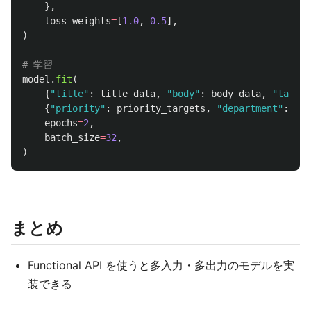
},
loss_weights
=
[
1.0
,
0.5
],
)
model
.
fit
(
{
"
title
"
:
title_data
,
"
body
"
:
body_data
,
"
tags
"
:
{
"
priority
"
:
priority_targets
,
"
department
"
:
dep
epochs
=
2
,
batch_size
=
32
,
)
まとめ
Functional API を使うと多入力・多出力のモデルを実
装できる