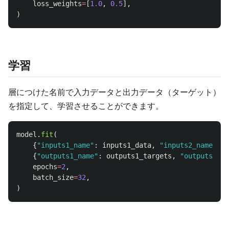
loss_weights
=
[
1.0
,
0.5
],
)
学習
層につけた名前で入力データと出力データ（ターゲット）
を指定して、学習させることができます。
model
.
fit
(
{
"
inputs1_name
"
:
inputs1_data
,
"
inputs2_name
"
:
i
{
"
outputs1_name
"
:
outputs1_targets
,
"
outputs2_na
epochs
=
2
,
batch_size
=
32
,
)