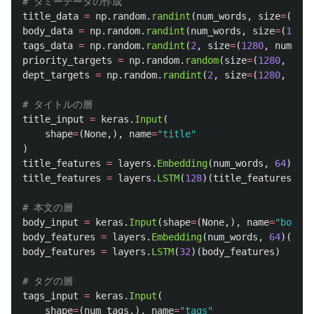
title_data
=
np
.
random
.
randint
(
num_words
,
size
=
(
1280
body_data
=
np
.
random
.
randint
(
num_words
,
size
=
(
1280
,
tags_data
=
np
.
random
.
randint
(
2
,
size
=
(
1280
,
num_tag
priority_targets
=
np
.
random
.
random
(
size
=
(
1280
,
1
))
dept_targets
=
np
.
random
.
randint
(
2
,
size
=
(
1280
,
num_
title_input
=
keras
.
Input
(
shape
=
(
None
,),
name
=
"
title
"
)
title_features
=
layers
.
Embedding
(
num_words
,
64
)(
tit
title_features
=
layers
.
LSTM
(
128
)(
title_features
)
body_input
=
keras
.
Input
(
shape
=
(
None
,),
name
=
"
body
"
)
body_features
=
layers
.
Embedding
(
num_words
,
64
)(
body
body_features
=
layers
.
LSTM
(
32
)(
body_features
)
tags_input
=
keras
.
Input
(
shape
=
(
num_tags
,),
name
=
"
tags
"