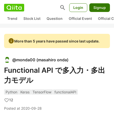
search
Login
Signup
Trend
Stock List
Question
Official Event
Official
info
More than 5 years have passed since last update.
@
monda00
(
masahiro onda
)
Functional API で多入力・多出
力モデル
Python
Keras
TensorFlow
functionalAPI
12
Posted at
2020-09-28