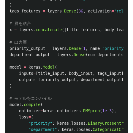
)
tags_features
=
layers
.
Dense
(
36
,
activation
=
'
relu
'
)(
x
=
layers
.
concatenate
([
title_features
,
body_feature
priority_output
=
layers
.
Dense
(
1
,
name
=
"
priority
"
)(
x
department_output
=
layers
.
Dense
(
num_departments
,
na
model
=
keras
.
Model
(
inputs
=
[
title_input
,
body_input
,
tags_input
],
outputs
=
[
priority_output
,
department_output
],
)
model
.
compile
(
optimizer
=
keras
.
optimizers
.
RMSprop
(
1e-3
),
loss
=
{
"
priority
"
:
keras
.
losses
.
BinaryCrossentropy
(
"
department
"
:
keras
.
losses
.
CategoricalCrosse