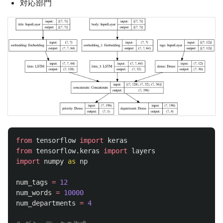
対応部門
from
tensorflow
import
keras
from
tensorflow.keras
import
layers
import
numpy
as
np
num_tags
=
12
num_words
=
10000
num_departments
=
4