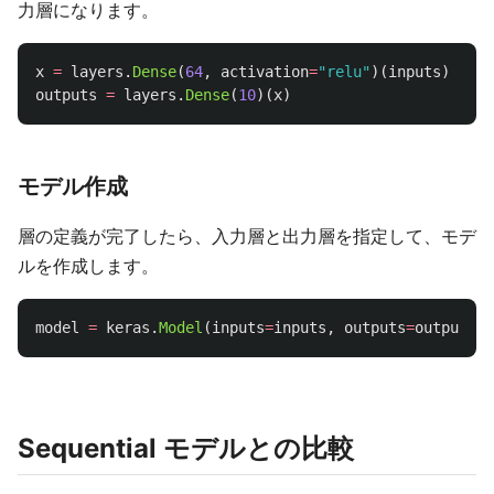
力層になります。
x
=
layers
.
Dense
(
64
,
activation
=
"
relu
"
)(
inputs
)
outputs
=
layers
.
Dense
(
10
)(
x
)
モデル作成
層の定義が完了したら、入力層と出力層を指定して、モデ
ルを作成します。
model
=
keras
.
Model
(
inputs
=
inputs
,
outputs
=
outputs
,
Sequential モデルとの比較