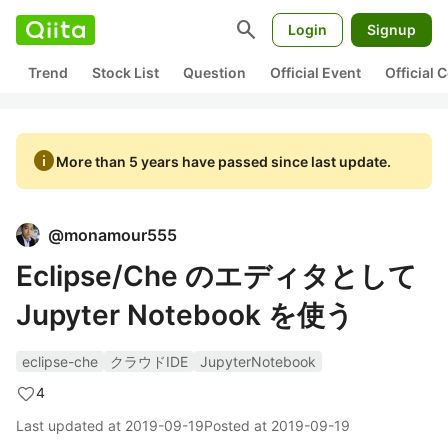
search
Login
Signup
Trend
Stock List
Question
Official Event
Official
info
More than 5 years have passed since last update.
@
monamour555
Eclipse/Che のエディタとして
Jupyter Notebook を使う
eclipse-che
クラウドIDE
JupyterNotebook
4
Last updated at
2019-09-19
Posted at
2019-09-19