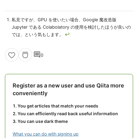
私見ですが、GPU を使いたい場合、Google 魔改造版
Jupyter である Colabolatory の使用を検討したほうが良いの
では、という気もします。
↩
comment
0
Register as a new user and use Qiita more
conveniently
You get articles that match your needs
You can efficiently read back useful information
You can use dark theme
What you can do with signing up