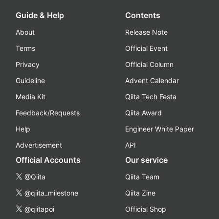
Guide & Help
Contents
About
Release Note
Terms
Official Event
Privacy
Official Column
Guideline
Advent Calendar
Media Kit
Qiita Tech Festa
Feedback/Requests
Qiita Award
Help
Engineer White Paper
Advertisement
API
Official Accounts
Our service
@Qiita
Qiita Team
@qiita_milestone
Qiita Zine
@qiitapoi
Official Shop