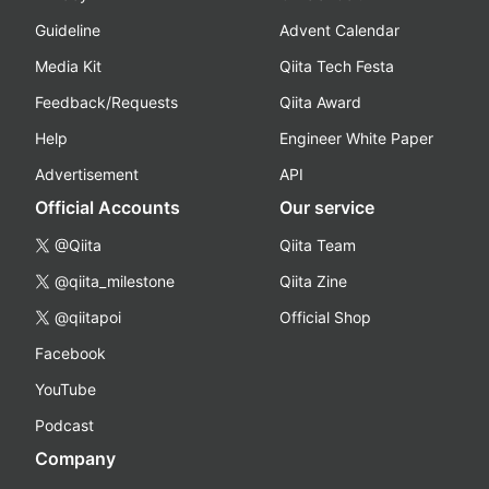
Guideline
Advent Calendar
Media Kit
Qiita Tech Festa
Feedback/Requests
Qiita Award
Help
Engineer White Paper
Advertisement
API
Official Accounts
Our service
@Qiita
Qiita Team
@qiita_milestone
Qiita Zine
@qiitapoi
Official Shop
Facebook
YouTube
Podcast
Company