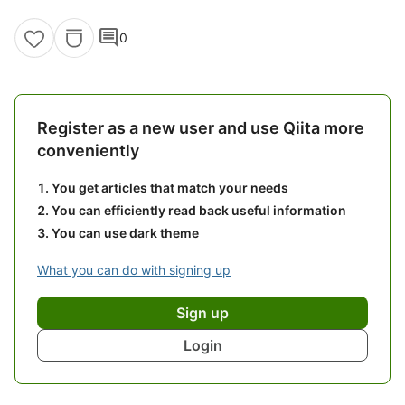
comment
0
Register as a new user and use Qiita more
conveniently
You get articles that match your needs
You can efficiently read back useful information
You can use dark theme
What you can do with signing up
Sign up
Login