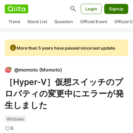
search
Login
Signup
Trend
Stock List
Question
Official Event
Official
info
More than 5 years have passed since last update.
@
momoto
(
Momoto
)
［Hyper-V］仮想スイッチのプ
ロパティの変更中にエラーが発
生しました
Windows
9