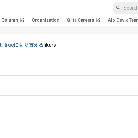
search
open_in_new
open_in_new
al Column
Organization
Qiita Careers
AI x Dev x Tea
ct: trueに切り替える
likers