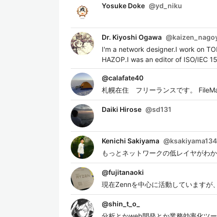
Yosuke Doke
@
yd_niku
Dr. Kiyoshi Ogawa
@
kaizen_nago
I'm a network designer.I work on T
HAZOP.I was an editor of ISO/IEC 1
@
calafate40
札幌在住 フリーランスです。 File
Daiki Hirose
@
sd131
Kenichi Sakiyama
@
ksakiyama134
もっとネットワークの低レイヤがわか
@
fujitanaoki
現在Zennを中心に活動しています
@
shin_t_o_
分析とかweb開発とか業務効率化ツール作