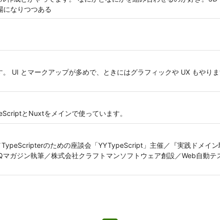
の場になりつつある
 UI とマークアップが多めで、ときにはグラフィックや UX もやります。Frien
criptとNuxtをメインで使っています。
執筆中／TypeScripterのための座談会「YYTypeScript」主催／『実
deIQマガジン執筆／株式会社クラフトマンソフトウェア創設／Web自動テスト