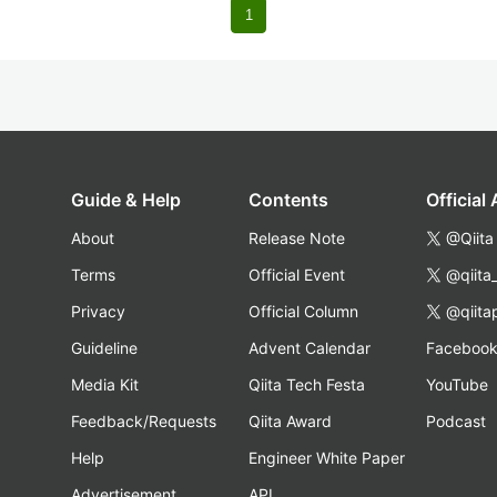
1
Guide & Help
Contents
Official
About
Release Note
@Qiita
Terms
Official Event
@qiita
Privacy
Official Column
@qiita
Guideline
Advent Calendar
Faceboo
Media Kit
Qiita Tech Festa
YouTube
Feedback/Requests
Qiita Award
Podcast
Help
Engineer White Paper
Advertisement
API