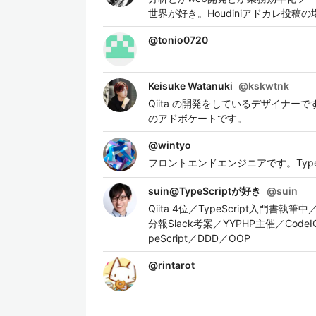
世界が好き。Houdiniアドカレ投稿
@
tonio0720
Keisuke Watanuki
@
kskwtnk
Qiita の開発をしているデザイナーです。
のアドボケートです。
@
wintyo
フロントエンドエンジニアです。TypeS
suin@TypeScriptが好き
@
suin
Qiita 4位／TypeScript入門書
分報Slack考案／YYPHP主催／Co
peScript／DDD／OOP
@
rintarot