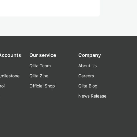
 Accounts
Our service
Company
Qiita Team
About Us
_milestone
Qiita Zine
Careers
poi
Official Shop
Qiita Blog
k
News Release