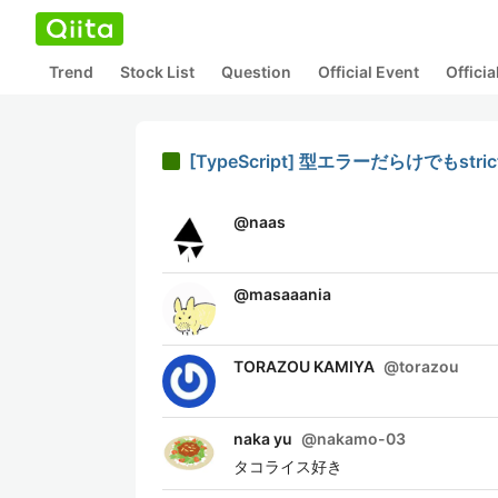
Trend
Stock List
Question
Official Event
Offici
[TypeScript] 型エラーだらけでもstri
@
naas
@
masaaania
TORAZOU KAMIYA
@
torazou
naka yu
@
nakamo-03
タコライス好き