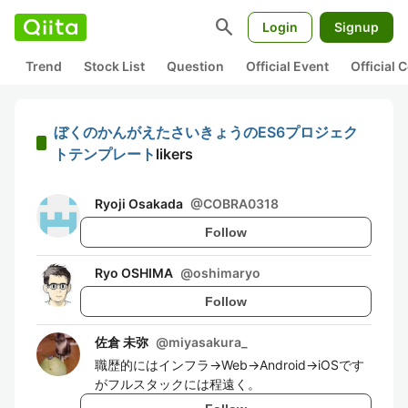
search
Login
Signup
Trend
Stock List
Question
Official Event
Official
ぼくのかんがえたさいきょうのES6プロジェク
トテンプレート
likers
Ryoji Osakada
@
COBRA0318
Follow
Ryo OSHIMA
@
oshimaryo
Follow
佐倉 未弥
@
miyasakura_
職歴的にはインフラ→Web→Android→iOSです
がフルスタックには程遠く。