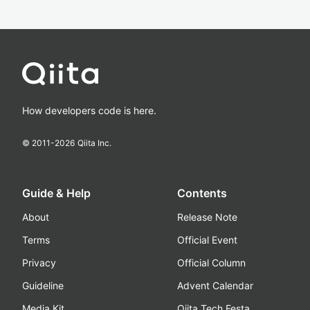
How developers code is here.
© 2011-
2026
Qiita Inc.
Guide & Help
Contents
About
Release Note
Terms
Official Event
Privacy
Official Column
Guideline
Advent Calendar
Media Kit
Qiita Tech Festa