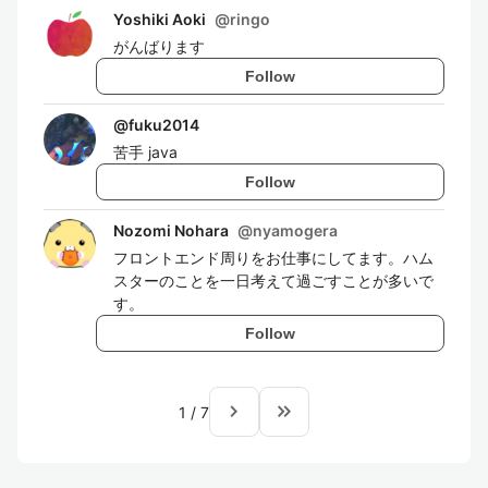
Yoshiki Aoki
@
ringo
がんばります
Follow
@
fuku2014
苦手 java
Follow
Nozomi Nohara
@
nyamogera
フロントエンド周りをお仕事にしてます。ハム
スターのことを一日考えて過ごすことが多いで
す。
Follow
navigate_next
keyboard_double_arrow_right
1
/
7