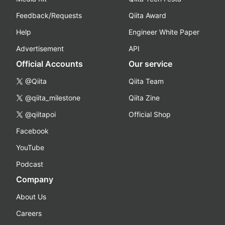
Feedback/Requests
Qiita Award
Help
Engineer White Paper
Advertisement
API
Official Accounts
Our service
@Qiita
Qiita Team
@qiita_milestone
Qiita Zine
@qiitapoi
Official Shop
Facebook
YouTube
Podcast
Company
About Us
Careers