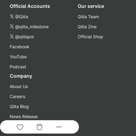
Official Accounts
Our service
@Qiita
Qiita Team
@qiita_milestone
Qiita Zine
@qiitapoi
Official Shop
Facebook
YouTube
Podcast
Company
About Us
Careers
Qiita Blog
News Release
more_horiz