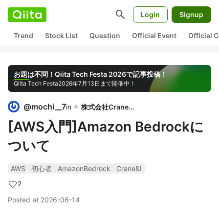
search
Login
Signup
Trend
Stock List
Question
Official Event
Official
お題は不問！Qiita Tech Festa 2026で記事投稿！
Qiita Tech Festa
2026年7月13日まで開催中！
@
mochi__7
in
株式会社Crane＆I
[AWS入門]Amazon Bedrockに
ついて
AWS
初心者
AmazonBedrock
Crane&I
2
Posted at
2026-06-14