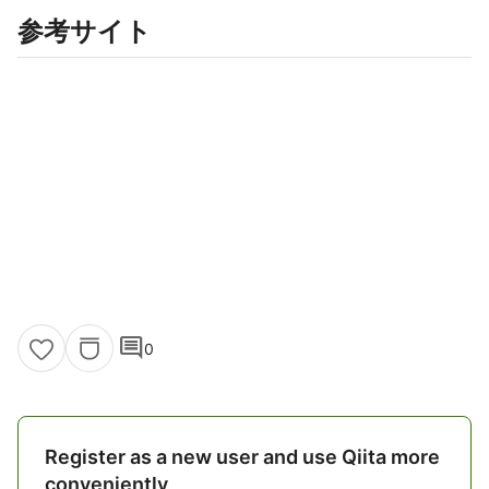
参考サイト
comment
0
Register as a new user and use Qiita more
conveniently