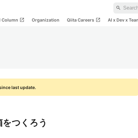
search
open_in_new
open_in_new
al Column
Organization
Qiita Careers
AI x Dev x Tea
ince last update.
受信箱をつくろう