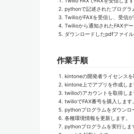
Twilio FAXでFAXを受信しま
pythonで記述されたプログラ
TwilioがFAXを受信し、受
Twilioから通知されたFAX
ダウンロードしたpdfファイルを
作業手順
kintoneの開発者ライセンス
kintone上でアプリを作成し
twilioのアカウントを取得し
twilioでFAX番号を購入します
pythonプログラムをダウン
各種環境情報を更新します。
pythonプログラムを実行しま