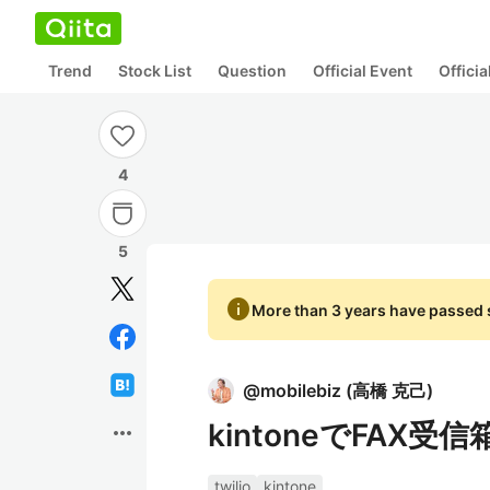
Trend
Stock List
Question
Official Event
Offici
4
5
info
More than 3 years have passed s
@
mobilebiz
(
高橋 克己
)
kintoneでFAX
more_horiz
twilio
kintone