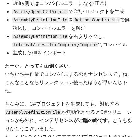
Unity側ではコンパイルエラーになる(正常)
でC#プロジェクトを生成
Assets/Open C# Project
を
で無
AssemblyDefinitionFile
Define Constraints
効化し、コンパイルエラーを解消
を右クリックし、
AssemblyDefinitionFile
でコンパイル
InternalAccessibleCompiler/Compile
生成したdllをインポート
わーい、
とっても面倒くさい
。
いちいち手作業でコンパイルするのもナンセンスですね。
こんなことならリフレクション使ったほうが早いんじゃ
ね。
ちなみに、C#プロジェクトを生成しても、対応する
が無効化されるとC#ソリューシ
AssemblyDefinitionFile
ョンから外れ、
インテリセンスがご臨の終です
。どうもあ
りがとうございました。
新しくIDEのインスタンス立ててC#プロジェクト読み込め