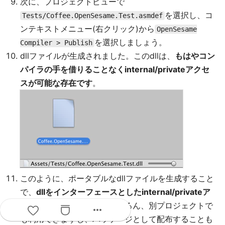
次に、プロジェクトビューで
を選択し、コ
Tests/Coffee.OpenSesame.Test.asmdef
ンテキストメニュー(右クリック)から
OpenSesame
を選択しましょう。
Compiler > Publish
dllファイルが生成されました。このdllは、
もはやコン
パイラの手を借りることなくinternal/privateアクセ
スが可能な存在です
。
このように、ポータブルなdllファイルを生成すること
で、
dllをインターフェースとしたinternal/privateア
クセスが実現できます
。もちろん、別プロジェクトで
more_horiz
も利用できますし、パッケージとして配布することも