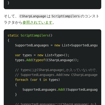
}
そして、
は
のコンスト
CSharpLanguage
ScriptCompilers
ラクタから
参照されています
。
static
ScriptCompilers
()
{
SupportedLanguages
=
new
List
<
SupportedLanguage
>
var
types
=
new
List
<
Type
>();
types
.
Add
(
typeof
(
CSharpLanguage
));
// typesにはCSharpLanguageしか入っていないので、
// SupportedLanguages.Add(new CSharpLanguage());
foreach
(
var
t
in
types
)
{
SupportedLanguages
.
Add
((
SupportedLanguage
)
Ac
}
// SupportedLanguagesにはCSharpLanguageしか