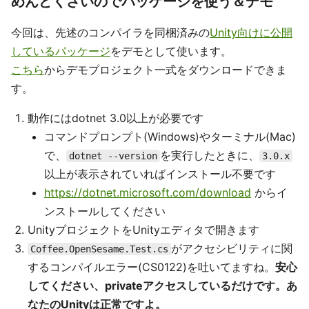
めんどくさいのでパッケージを使う＆デモ
今回は、先述のコンパイラを同梱済みの
Unity向けに公開
しているパッケージ
をデモとして使います。
こちら
からデモプロジェクト一式をダウンロードできま
す。
動作にはdotnet 3.0以上が必要です
コマンドプロンプト(Windows)やターミナル(Mac)
で、
を実行したときに、
dotnet --version
3.0.x
以上が表示されていればインストール不要です
https://dotnet.microsoft.com/download
からイ
ンストールしてください
UnityプロジェクトをUnityエディタで開きます
がアクセシビリティに関
Coffee.OpenSesame.Test.cs
するコンパイルエラー(CS0122)を吐いてますね。
安心
してください、privateアクセスしているだけです。あ
なたのUnityは正常ですよ。