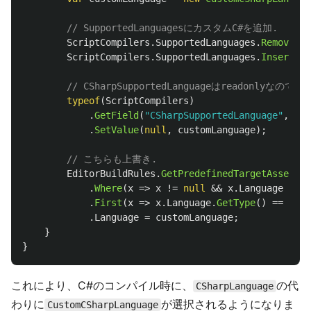
// SupportedLanguagesにカスタムC#を追加.
ScriptCompilers
.
SupportedLanguages
.
RemoveAll
ScriptCompilers
.
SupportedLanguages
.
Insert
(
0
,
// CSharpSupportedLanguageはreadonly
typeof
(
ScriptCompilers
)
.
GetField
(
"CSharpSupportedLanguage"
,
Bin
.
SetValue
(
null
,
customLanguage
);
// こちらも上書き.
EditorBuildRules
.
GetPredefinedTargetAssembli
.
Where
(
x
=>
x
!=
null
&&
x
.
Language
!=
n
.
First
(
x
=>
x
.
Language
.
GetType
()
==
type
.
Language
=
customLanguage
;
}
}
これにより、C#のコンパイル時に、
の代
CSharpLanguage
わりに
が選択されるようになりま
CustomCSharpLanguage