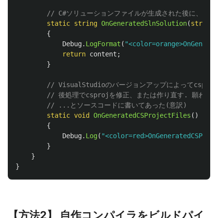
// C#ソリューションファイルが生成された後に、修
static
string
OnGeneratedSlnSolution
(
string
{
Debug
.
LogFormat
(
"<color=orange>OnGenerat
return
content
;
}
// VisualStudioのバージョンアップによってcs
// 後処理でcsprojを修正、または作り直す. 願わ
// ...とソースコードに書いてあった(意訳)
static
void
OnGeneratedCSProjectFiles
()
{
Debug
.
Log
(
"<color=red>OnGeneratedCSProje
}
}
}
【方法2】 自作コンパイラをビルドパイ