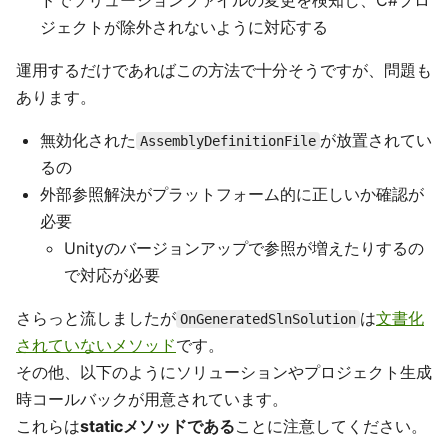
ドでソリューションファイルの変更を検知し、C#プロ
ジェクトが除外されないように対応する
運用するだけであればこの方法で十分そうですが、問題も
あります。
無効化された
が放置されてい
AssemblyDefinitionFile
るの
外部参照解決がプラットフォーム的に正しいか確認が
必要
Unityのバージョンアップで参照が増えたりするの
で対応が必要
さらっと流しましたが
は
文書化
OnGeneratedSlnSolution
されていないメソッド
です。
その他、以下のようにソリューションやプロジェクト生成
時コールバックが用意されています。
これらは
staticメソッドである
ことに注意してください。