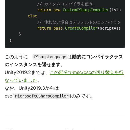
// カスタムコンパイラを使う.
return
new
CustomCSharpCompiler
(
island
,
else
// 使わない場合はデフォルトのコンパイラを使う
return
base
.
CreateCompiler
(
scriptAssembl
}
}
このように、
は
動的にコンパイラクラス
CSharpLanguage
のインスタンスを返せます
。
Unity2019.2までは、
この部分でmsc/cscの切り替えを行
なっていました
。
なお、Unity2019.3からは
csc(
)のみです。
MicrosoftCSharpCompiler