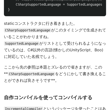
CSharpSupportedLanguage
=
SupportedLanguages
.
Sin
}
staticコンストラクタに行き着きました。
がこのタイミングで生成されて
CSharpSupportedLanguage
いることがわかりますね。
がリストとして受けられるようになっ
SupportedLanguage
ているのは、C#以外の言語(懐かしのUnityScript、Boo)
に対応していた名残でしょう。
ここから先の参照は本題とズレるので省きますが、この
**
をどうにかして書き換えるこ
CSharpSupportedLanguage
とができれば良さそうです**。
自作コンパイルを使ってコンパイルする
というパッケージを使ったことはあ
IncrementalCompiler