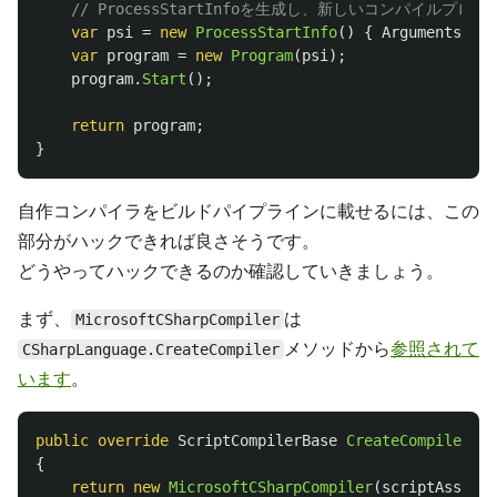
// ProcessStartInfoを生成し、新しいコンパイルプロ
var
psi
=
new
ProcessStartInfo
()
{
Arguments
=
"
var
program
=
new
Program
(
psi
);
program
.
Start
();
return
program
;
}
自作コンパイラをビルドパイプラインに載せるには、この
部分がハックできれば良さそうです。
どうやってハックできるのか確認していきましょう。
まず、
は
MicrosoftCSharpCompiler
メソッドから
参照されて
CSharpLanguage.CreateCompiler
います
。
public
override
ScriptCompilerBase
CreateCompiler
(
Sc
{
return
new
MicrosoftCSharpCompiler
(
scriptAssembl