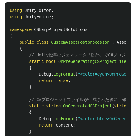
using
UnityEditor
;
using
UnityEngine
;
namespace
CSharpProjectSolutions
{
public
class
CustomAssetPostprocessor
:
AssetPos
{
// Unity標準のジェネレータ「以外」でC#プロジェク
static
bool
OnPreGeneratingCSProjectFiles
()
{
Debug
.
LogFormat
(
"<color=cyan>OnPreGenera
return
false
;
}
// C#プロジェクトファイルが生成された後に、修正
static
string
OnGeneratedCSProject
(
string
pa
{
Debug
.
LogFormat
(
"<color=blue>OnGenerated
return
content
;
}