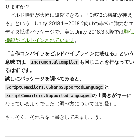
りますか？
「ビルド時間が大幅に短縮できる」「C#7.2の機能が使え
る」という、Unity 2018.1〜2018.2向けの非常に強力なエ
ディタ拡張パッケージで、実はUnity 2018.3以降では
類似
機能がビルトインされています
。
「自作コンパイラをビルドパイプラインに載せる」という
意味では、
も同じことを行なってい
IncrementalCompiler
るはずです。
試しにパッケージを調べてみると、
と
ScriptCompilers.CSharpSupportedLanguage
の上書きがキー
に
ScriptCompilers.SupportedLanguages
なっているようでした（調べ方については割愛）。
さっそく、それらを上書きしてみましょう。