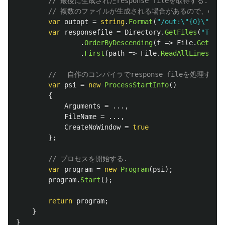
// 最後に生成されたresponse fileを取得する.
// 複数のファイルが生成される場合があるので、out
var
outopt
=
string
.
Format
(
"/out:\"{0}\""
,
m
var
responsefile
=
Directory
.
GetFiles
(
"Temp"
.
OrderByDescending
(
f
=>
File
.
GetLast
.
First
(
path
=>
File
.
ReadAllLines
(
pat
// 　自作のコンパイラでresponse fileを処理する.
var
psi
=
new
ProcessStartInfo
()
{
Arguments
=
...,
FileName
=
...,
CreateNoWindow
=
true
};
// プロセスを開始する.
var
program
=
new
Program
(
psi
);
program
.
Start
();
return
program
;
}
}