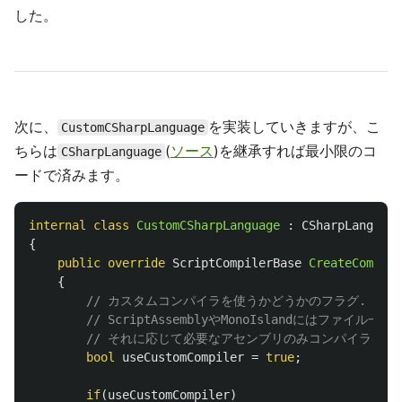
した。
次に、
を実装していきますが、こ
CustomCSharpLanguage
ちらは
(
ソース
)を継承すれば最小限のコ
CSharpLanguage
ードで済みます。
internal
class
CustomCSharpLanguage
:
CSharpLanguage
{
public
override
ScriptCompilerBase
CreateCompile
{
// カスタムコンパイラを使うかどうかのフラグ.
// ScriptAssemblyやMonoIslandには
// それに応じて必要なアセンブリのみコンパイラを切
bool
useCustomCompiler
=
true
;
if
(
useCustomCompiler
)