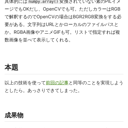
具体的には
変換されていない素のPILイメ
numpy.array()
ージでもOKだし、OpenCVでも可。ただしカラーはRGB
で解釈するのでOpenCVの場合はBGR2RGB変換をする必
要がある。文字列はURLとかローカルのファイルパスと
か。RGBA画像やアニメGIFも可。リストで指定すれば複
数画像を並べて表示してくれる。
本題
以上の技術を使って
前回の記事
と同等のことを実現しよう
としたら。あっさりできてしまった。
成果物