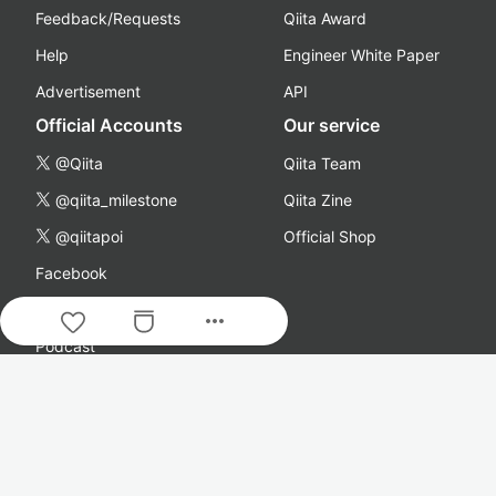
Feedback/Requests
Qiita Award
Help
Engineer White Paper
Advertisement
API
Official Accounts
Our service
@Qiita
Qiita Team
@qiita_milestone
Qiita Zine
@qiitapoi
Official Shop
Facebook
YouTube
more_horiz
Podcast
Company
About Us
Careers
Qiita Blog