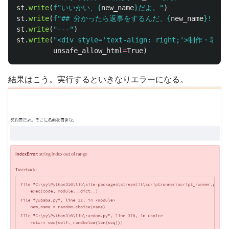
st
.
write
(
f
"
いいかい、
{
new_name
}
だよ。
"
)
st
.
write
(
f
"
## 分かったら返事をするんだ、
{
new_name
}
!!
"
)
st
.
write
(
"
---
"
)
st
.
write
(
"
<div style=
'
text-align: right;
'
>制作・著作　Y
unsafe_allow_html
=
True
)
結果はこう。実行するといきなりエラーになる。