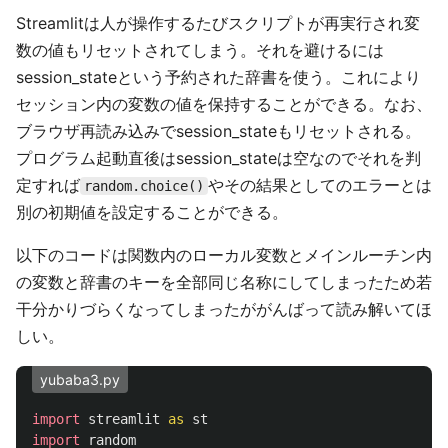
Streamlitは人が操作するたびスクリプトが再実行され変
数の値もリセットされてしまう。それを避けるには
session_stateという予約された辞書を使う。これにより
セッション内の変数の値を保持することができる。なお、
ブラウザ再読み込みでsession_stateもリセットされる。
プログラム起動直後はsession_stateは空なのでそれを判
定すれば
やその結果としてのエラーとは
random.choice()
別の初期値を設定することができる。
以下のコードは関数内のローカル変数とメインルーチン内
の変数と辞書のキーを全部同じ名称にしてしまったため若
干分かりづらくなってしまったががんばって読み解いてほ
しい。
yubaba3.py
import
streamlit
as
st
import
random