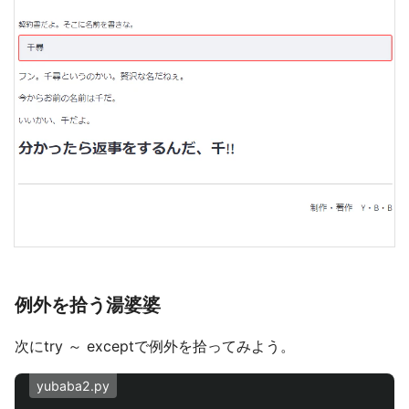
例外を拾う湯婆婆
次にtry ～ exceptで例外を拾ってみよう。
yubaba2.py