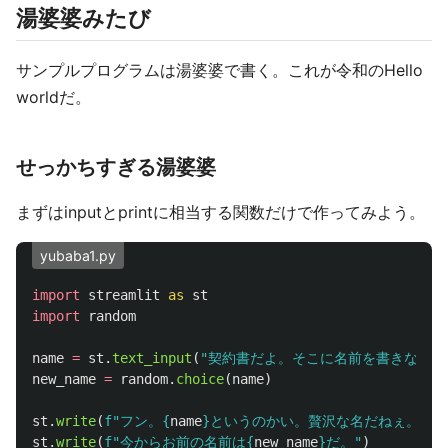
湯婆婆みたび
サンプルプログラムは湯婆婆で書く。これが令和のHello
worldだ。
せっかちすぎる湯婆婆
まずはinputとprintに相当する関数だけで作ってみよう。
yubaba1.py
import
streamlit
as
st
import
random
name
=
st
.
text_input
(
"
契約書だよ。そこに名前を書きな。
"
)
new_name
=
random
.
choice
(
name
)
st
.
write
(
f
"
フン。
{
name
}
というのかい。贅沢な名だねぇ。
"
)
st
.
write
(
f
"
今からお前の名前は
{
new_name
}
だ。
"
)