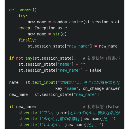
def
answer
():
try
:
new_name
=
random
.
choice
(
st
.
session_state
[
"
n
except
Exception
as
e
:
new_name
=
str
(
e
)
finally
:
st
.
session_state
[
"
new_name
"
]
=
new_name
if
not
any
(
st
.
session_state
):
st
.
session_state
[
"
name
"
]
=
""
st
.
session_state
[
"
new_name
"
]
=
False
name
=
st
.
text_input
(
"
契約書だよ。そこに名前を書きな。
"
,
key
=
"
name
"
,
on_change
=
answer
)
new_name
=
st
.
session_state
[
"
new_name
"
]
if
new_name
:
st
.
write
(
f
"
フン。
{
name
}
というのかい。贅沢な名だねぇ
st
.
write
(
f
"
今からお前の名前は
{
new_name
}
だ。
"
)
st
.
write
(
f
"
いいかい、
{
new_name
}
だよ。
"
)