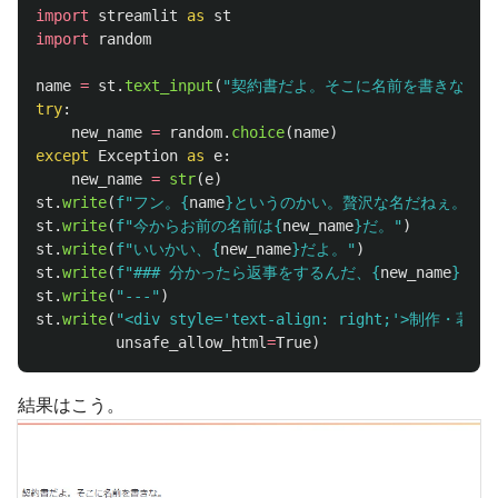
import
streamlit
as
st
import
random
name
=
st
.
text_input
(
"
契約書だよ。そこに名前を書きな。
"
)
try
:
new_name
=
random
.
choice
(
name
)
except
Exception
as
e
:
new_name
=
str
(
e
)
st
.
write
(
f
"
フン。
{
name
}
というのかい。贅沢な名だねぇ。
"
)
st
.
write
(
f
"
今からお前の名前は
{
new_name
}
だ。
"
)
st
.
write
(
f
"
いいかい、
{
new_name
}
だよ。
"
)
st
.
write
(
f
"
### 分かったら返事をするんだ、
{
new_name
}
!!
"
)
st
.
write
(
"
---
"
)
st
.
write
(
"
<div style=
'
text-align: right;
'
>制作・著作　Y
unsafe_allow_html
=
True
)
結果はこう。