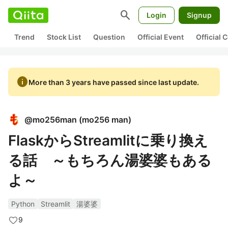
search
Login
Signup
Trend
Stock List
Question
Official Event
Official
info
More than 3 years have passed since last update.
@
mo256man
(
mo256 man
)
FlaskからStreamlitに乗り換え
る話 ～もちろん湯婆婆もある
よ～
Python
Streamlit
湯婆婆
9