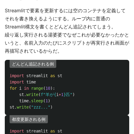
Streamlitで要素を更新するには空のコンテナを定義して
それを書き換えるようにする。ループ内に普通の
Streamlit構文を書くとどんどん追記されてしまう。
繰り返し実行される湯婆婆でなぜこれが必要なかったかと
いうと、名前入力のたびにスクリプトが再実行され画面が
再描写されているからだ。
どんどん追記される例
import
streamlit
as
st
import
time
for
i
in
range
(
10
):
st
.
write
(
f
"
羊が
{
i
+
1
}
匹
"
)
time
.
sleep
(
1
)
st
.
write
(
"
zzz...
"
)
都度更新される例
import
streamlit
as
st