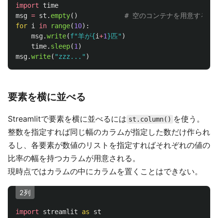
import
time
msg
=
st
.
empty
()
for
i
in
range
(
10
):
msg
.
write
(
f
"
羊が
{
i
+
1
}
匹
"
)
time
.
sleep
(
1
)
msg
.
write
(
"
zzz...
"
)
要素を横に並べる
Streamlitで要素を横に並べるには
を使う。
st.column()
整数を指定すれば同じ幅のカラムが指定した数だけ作られ
るし、各要素が数値のリストを指定すればそれぞれの値の
比率の幅を持つカラムが用意される。
現時点ではカラムの中にカラムを置くことはできない。
2列
import
streamlit
as
st