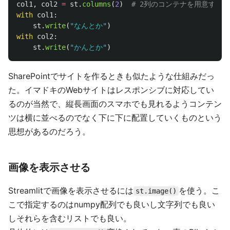
col1
,
col2
=
st
.
columns
(
2
)
with
col1
:
st
.
write
(
"
なんとか
"
)
with
col2
:
st
.
write
(
"
かんとか
"
)
SharePointでサイトを作るときも似たような仕組みだっ
た。イマドキのWebサイトはレスポンシブに対応してい
るのが当然で、縦長画面のスマホでも見れるようコンテン
ツは横に並べるのでなく下に下に配置していくものという
思想があるのだろう。
画像を表示させる
Streamlitで画像を表示させるには
を使う。こ
st.image()
こで指定するのはnumpy配列でも良いし文字列でも良い
しそれらを含むリストでも良い。