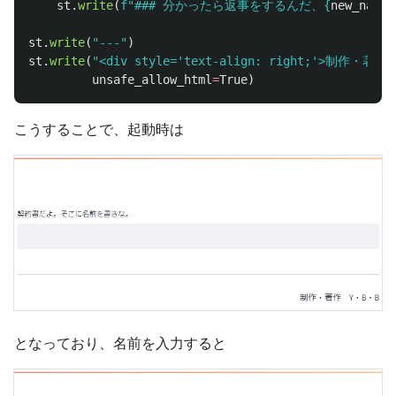
st
.
write
(
f
"
### 分かったら返事をするんだ、
{
new_name
}
st
.
write
(
"
---
"
)
st
.
write
(
"
<div style=
'
text-align: right;
'
>制作・著作　Y
unsafe_allow_html
=
True
)
こうすることで、起動時は
となっており、名前を入力すると