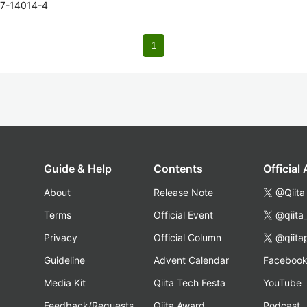
97-14014-4
1
Guide & Help
Contents
Official
About
Release Note
@Qiita
Terms
Official Event
@qiita
Privacy
Official Column
@qiita
Guideline
Advent Calendar
Faceboo
Media Kit
Qiita Tech Festa
YouTube
Feedback/Requests
Qiita Award
Podcast