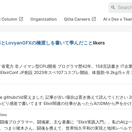
search
open_in_new
open_in_new
al Column
Organization
Qiita Careers
AI x Dev x Tea
VMとLovyanGFXの橋渡しを書いて學んだこと
likers
電力 非ノイマン型CPU開発 プログラマ歴42年、158言語書き IT企
ElixirConf JP創設 2023年スペ107コスプレ開始、体脂肪-9.2kg/5ヶ月
Resonite githubのid変えました 記事が古い場合は置き換えて読んでくださ
ビリ感覚で書いてます Elixir関連の仕事があったらXのDMから声をか
aiou
ラマー。闘魂家。主な著書に『Elixir実践入門』。私のAIは一味違う。Artif
んの方のAI、つまり猪木さん。闘魂を携えて、世界恒久平和の実現と地球レベル