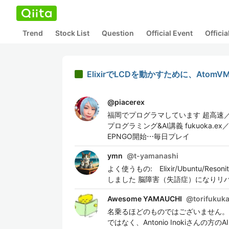
Trend
Stock List
Question
Official Event
Offici
ElixirでLCDを動かすために、Atom
@
piacerex
福岡でプログラマしています 超高速／省
プログラミング&AI講義 fukuoka.ex／
EPNGO開始⋯毎日プレイ
ymn
@
t-yamanashi
よく使うもの: Elixir/Ubuntu/
しました 脳障害（失語症）になりリハ
Awesome YAMAUCHI
@
torifukuk
名乗るほどのものではございません。闘魂プログ
ではなく、Antonio Inokiさ