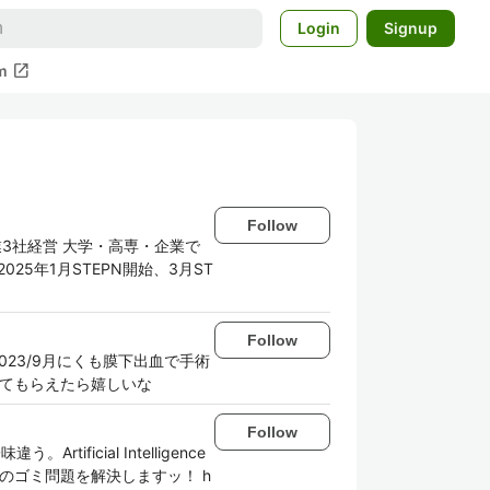
Login
Signup
open_in_new
m
Follow
業3社経営 大学・高専・企業で
 2025年1月STEPN開始、3月ST
Follow
い 2023/9月にくも膜下出血で手術
けてもらえたら嬉しいな
Follow
icial Intelligence
でのゴミ問題を解決しますッ！ h