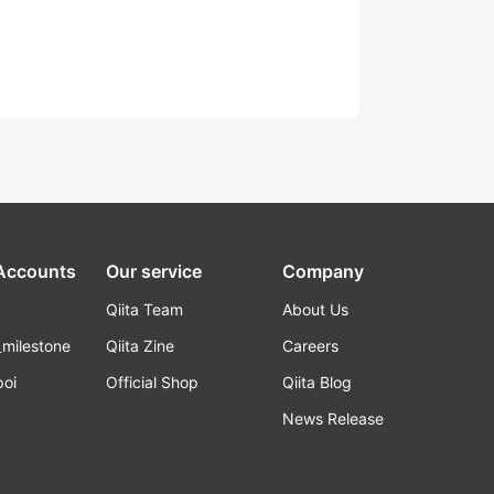
 Accounts
Our service
Company
Qiita Team
About Us
_milestone
Qiita Zine
Careers
poi
Official Shop
Qiita Blog
k
News Release