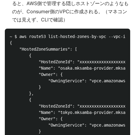
ると、AWS側で管理する隠しホストゾーンのようなも
のが、Consumer側のVPCに作成される。（マネコン
では見えず、CLIで確認）
~ $ aws route53 list-hosted-zones-by-vpc --vpc-id vp
{

    "HostedZoneSummaries": [

        {

            "HostedZoneId": "xxxxxxxxxxxxxxxxxxxxxxx
            "Name": "osaka.mksamba-provider.mksamba-
            "Owner": {

                "OwningService": "vpce.amazonaws.com
            }

        },

        {

            "HostedZoneId": "xxxxxxxxxxxxxxxxxxxxxxx
            "Name": "tokyo.mksamba-provider.mksamba-
            "Owner": {

                "OwningService": "vpce.amazonaws.com
            }
