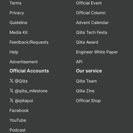
Terms
Official Event
Privacy
Official Column
Guideline
Advent Calendar
Media Kit
Qiita Tech Festa
Feedback/Requests
Qiita Award
Help
Engineer White Paper
Advertisement
API
Official Accounts
Our service
@Qiita
Qiita Team
@qiita_milestone
Qiita Zine
@qiitapoi
Official Shop
Facebook
YouTube
Podcast