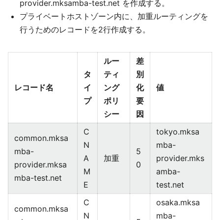
provider.mksamba-test.net を作成する。
プライベートホストゾーン内に、加重ルーティングを
行うためのレコードを2行作成する。
ルー
差
タ
ティ
別
レコード名
イ
ング
化
値
プ
ポリ
要
シー
因
C
tokyo.mksa
common.mksa
N
mba-
mba-
5
A
加重
provider.mks
provider.mksa
0
M
amba-
mba-test.net
E
test.net
C
osaka.mksa
common.mksa
N
mba-