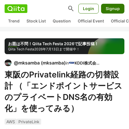
search
Login
Signup
Trend
Stock List
Question
Official Event
Official
お題は不問！Qiita Tech Festa 2026で記事投稿！
Qiita Tech Festa
2026年7月13日まで開催中！
@
mksamba
(
mksamba
)
in
KDDI株式会社
東阪のPrivatelink経路の切替設
計 （「エンドポイントサービス
のプライベートDNS名の有効
化」を使ってみる）
AWS
PrivateLink