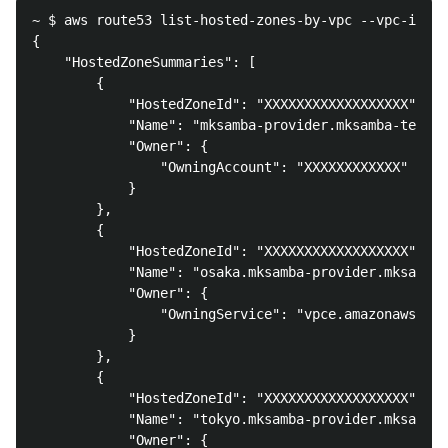
~ $ aws route53 list-hosted-zones-by-vpc --vpc-id vp
{

    "HostedZoneSummaries": [

        {

            "HostedZoneId": "XXXXXXXXXXXXXXXXXX",

            "Name": "mksamba-provider.mksamba-test.n
            "Owner": {

                "OwningAccount": "XXXXXXXXXXXX"

            }

        },

        {

            "HostedZoneId": "XXXXXXXXXXXXXXXXXX",

            "Name": "osaka.mksamba-provider.mksamba-
            "Owner": {

                "OwningService": "vpce.amazonaws.com
            }

        },

        {

            "HostedZoneId": "XXXXXXXXXXXXXXXXXX",

            "Name": "tokyo.mksamba-provider.mksamba-
            "Owner": {
