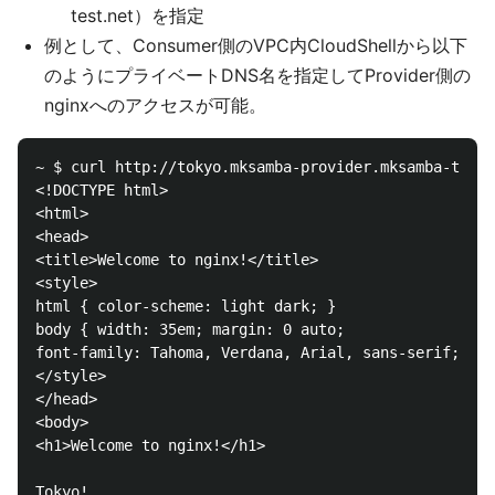
test.net）を指定
例として、Consumer側のVPC内CloudShellから以下
のようにプライベートDNS名を指定してProvider側の
nginxへのアクセスが可能。
~ $ curl http://tokyo.mksamba-provider.mksamba-test.
<!DOCTYPE html>

<html>

<head>

<title>Welcome to nginx!</title>

<style>

html { color-scheme: light dark; }

body { width: 35em; margin: 0 auto;

font-family: Tahoma, Verdana, Arial, sans-serif; }

</style>

</head>

<body>

<h1>Welcome to nginx!</h1>
