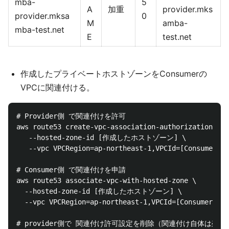
mba-
5
A
加重
provider.mks
provider.mksa
0
M
amba-
mba-test.net
E
test.net
作成したプライベートホストゾーンをConsumerの
VPCに関連付ける。
# Provider側 で関連付けを許可

aws route53 create-vpc-association-authorization \

   --hosted-zone-id [作成したホストゾーン] \

   --vpc VPCRegion=ap-northeast-1,VPCId=[ConsumerのVP
# Consumer側 で関連付けを申請

aws route53 associate-vpc-with-hosted-zone \

  --hosted-zone-id [作成したホストゾーン] \

  --vpc VPCRegion=ap-northeast-1,VPCId=[ConsumerのVPC
# provider側で 関連付け許可設定を削除（関連付け自体は残る）