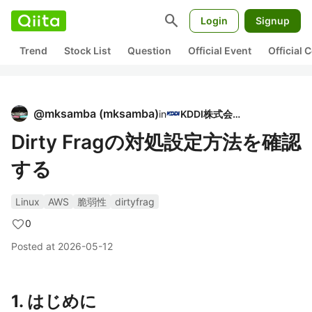
search
Login
Signup
Trend
Stock List
Question
Official Event
Official
@
mksamba
(
mksamba
)
in
KDDI株式会社
Dirty Fragの対処設定方法を確認
する
Linux
AWS
脆弱性
dirtyfrag
0
Posted at
2026-05-12
1. はじめに