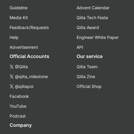
Guideline
Advent Calendar
Media Kit
Qiita Tech Festa
Feedback/Requests
Qiita Award
Help
Engineer White Paper
Advertisement
API
Official Accounts
Our service
@Qiita
Qiita Team
@qiita_milestone
Qiita Zine
@qiitapoi
Official Shop
Facebook
YouTube
Podcast
Company