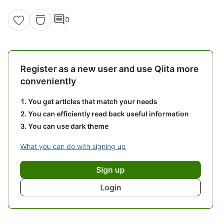
comment
0
Register as a new user and use Qiita more
conveniently
You get articles that match your needs
You can efficiently read back useful information
You can use dark theme
What you can do with signing up
Sign up
Login