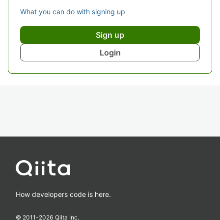
What you can do with signing up
Sign up
Login
How developers code is here.
© 2011-
2026
Qiita Inc.