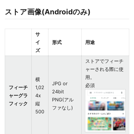
ストア画像(Androidのみ)
サ
イ
形式
用途
ズ
ストアでフィーチ
ャーされる際に使
用。
横
JPG or
必須
フィーチ
1,02
24bit
ャーグラ
4x
PNG(アル
フィック
縦
ファなし)
500