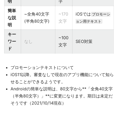
明
字
簡単
~全角40文字
~170
iOSでは
プロモーシ
な説
(半角80文字)
文字
ョン用テキスト
明
キー
~100
ワー
なし
SEO対策
文字
ド
プロモーションテキストについて
iOS11以降。審査なしで現在のアプリ機能について知ら
せることができるようです。
Androidの簡単な説明は、80文字から**「全角40文字
（半角80文字）」**に変更になります。期日は未定だ
そうです（2021/10/14現在）