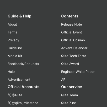
Guide & Help
Contents
About
Release Note
Terms
Official Event
Privacy
Official Column
Guideline
Advent Calendar
Media Kit
Qiita Tech Festa
Feedback/Requests
Qiita Award
Help
Engineer White Paper
Advertisement
API
Official Accounts
Our service
@Qiita
Qiita Team
@qiita_milestone
Qiita Zine