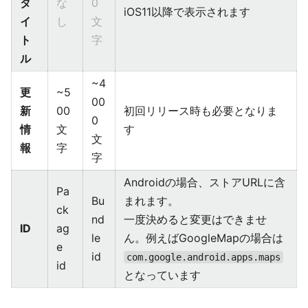
タ
な
0
iOS11以降で表示されます
イ
し
文
ト
字
ル
~4
更
~5
00
新
00
初回リリース時も必要となりま
0
情
文
す
文
報
字
字
Androidの場合、ストアURLに含
Pa
Bu
まれます。
ck
nd
一度決めると変更はできませ
ID
ag
le
ん。例えばGoogleMapの場合は
e
id
com.google.android.apps.maps
id
となっています