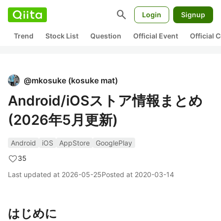
search
Login
Signup
Trend
Stock List
Question
Official Event
Official
@
mkosuke
(
kosuke mat
)
Android/iOSストア情報まとめ
(2026年5月更新)
Android
iOS
AppStore
GooglePlay
35
Last updated at
2026-05-25
Posted at
2020-03-14
はじめに