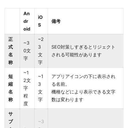
An
iO
dr
備考
S
oid
正
~2
~3
式
3
SEO対策しすぎるとリジェクト
0文
名
文
される可能性があります
字
称
字
~1
短
~1
アプリアイコンの下に表示され
2文
縮
3
る名前。
字
名
文
機種などにより表示できる文字
程
称
字
数は変わります
度
サ
ブ
~3