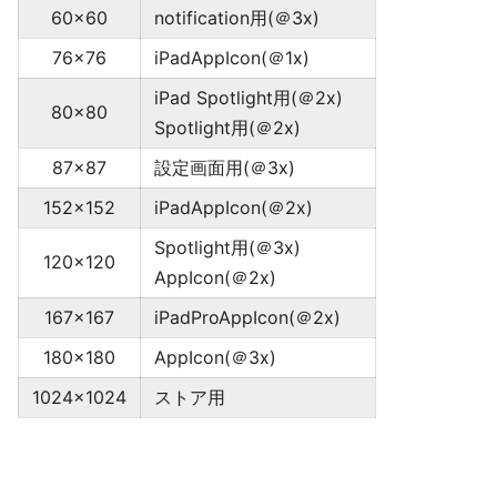
60x60
notification用(＠3x)
76x76
iPadAppIcon(＠1x)
iPad Spotlight用(＠2x)
80x80
Spotlight用(＠2x)
87x87
設定画面用(＠3x)
152x152
iPadAppIcon(＠2x)
Spotlight用(＠3x)
120x120
AppIcon(＠2x)
167x167
iPadProAppIcon(＠2x)
180x180
AppIcon(＠3x)
1024x1024
ストア用