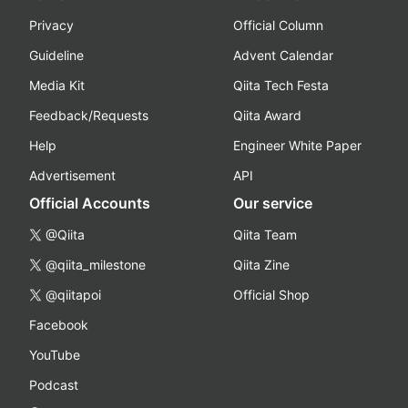
Privacy
Official Column
Guideline
Advent Calendar
Media Kit
Qiita Tech Festa
Feedback/Requests
Qiita Award
Help
Engineer White Paper
Advertisement
API
Official Accounts
Our service
@Qiita
Qiita Team
@qiita_milestone
Qiita Zine
@qiitapoi
Official Shop
Facebook
YouTube
Podcast