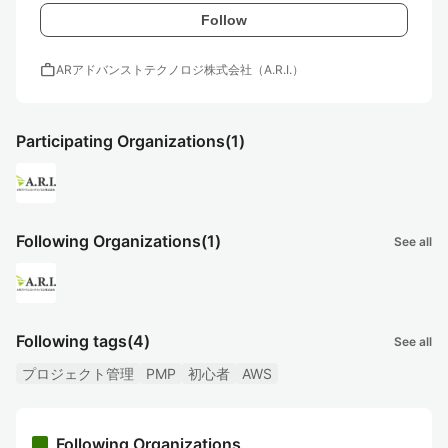
Follow
work
ARアドバンストテクノロジ株式会社（A.R.I.）
Participating Organizations
(1)
Following Organizations
(1)
See all
Following tags
(4)
See all
プロジェクト管理
PMP
初心者
AWS
Following Organizations