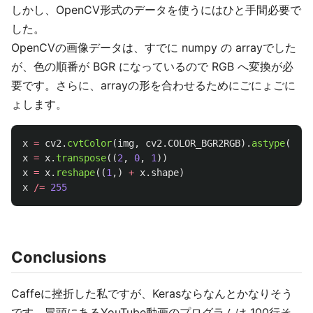
しかし、OpenCV形式のデータを使うにはひと手間必要で
した。
OpenCVの画像データは、すでに numpy の arrayでした
が、色の順番が BGR になっているので RGB へ変換が必
要です。さらに、arrayの形を合わせるためにごにょごに
ょします。
x
=
cv2
.
cvtColor
(
img
,
cv2
.
COLOR_BGR2RGB
).
astype
(
np
.
f
x
=
x
.
transpose
((
2
,
0
,
1
))
x
=
x
.
reshape
((
1
,)
+
x
.
shape
)
x
/=
255
Conclusions
Caffeに挫折した私ですが、Kerasならなんとかなりそう
です。冒頭にあるYouTube動画のプログラムは 100行そ