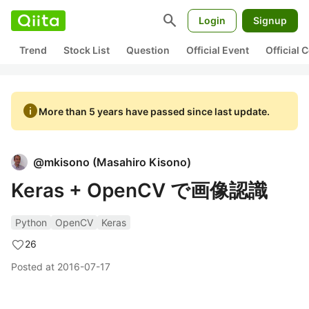
search
Login
Signup
Trend
Stock List
Question
Official Event
Official
info
More than 5 years have passed since last update.
@
mkisono
(
Masahiro Kisono
)
Keras + OpenCV で画像認識
Python
OpenCV
Keras
26
Posted at
2016-07-17