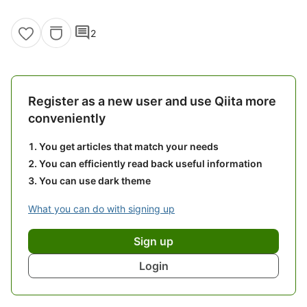
comment
2
Register as a new user and use Qiita more
conveniently
You get articles that match your needs
You can efficiently read back useful information
You can use dark theme
What you can do with signing up
Sign up
Login