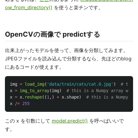
ow_from_directory()
を使うと楽チンです。
OpenCVの画像で predictする
出来上がったモデルを使って、画像を分類してみます。
JPEGファイルを読み込んで分類するなら、先ほどのblog
にあるコードが使えます。
img
=
load_img
(
'
data/train/cats/cat.0.jpg
'
)
x
=
img_to_array
(
img
)
x
=
x
.
reshape
((
1
,)
+
x
.
shape
)
x
/=
255
この x を引数にして
model.predict()
を呼べばいいで
す。