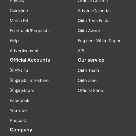
Privacy
Official Column
Guideline
Advent Calendar
Media Kit
Qiita Tech Festa
Feedback/Requests
Qiita Award
Help
Engineer White Paper
Advertisement
API
Official Accounts
Our service
@Qiita
Qiita Team
@qiita_milestone
Qiita Zine
@qiitapoi
Official Shop
Facebook
YouTube
Podcast
Company